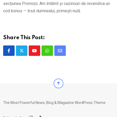
secțiunea Promoții. Am întâlnit și cazinouri de revendica un
cod bonus — însă dumnealui, primești nulă.
Share This Post:
Youtube
Whatsapp
Share
via
Email
The Most Powerful News, Blog & Magazine WordPress Theme