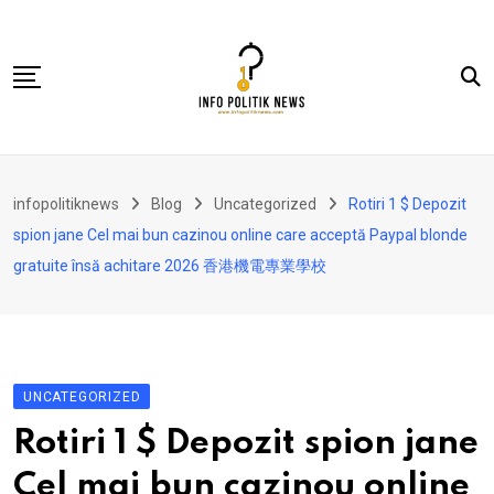
Skip
to
content
Nasional
infopolitiknews
Blog
Uncategorized
Rotiri 1 $ Depozit
Politik & Hukum
spion jane Cel mai bun cazinou online care acceptă Paypal blonde
Lifestyle
gratuite însă achitare 2026 香港機電專業學校
Ekonomi
Lingkungan & Sosial
Olahraga
UNCATEGORIZED
Kolom
Rotiri 1 $ Depozit spion jane
Cel mai bun cazinou online