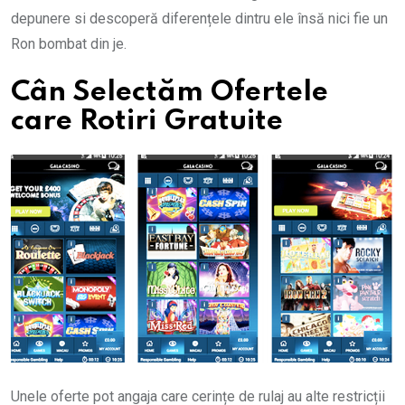
depunere si descoperă diferențele dintru ele însă nici fie un
Ron bombat din je.
Cân Selectăm Ofertele
care Rotiri Gratuite
Unele oferte pot angaja care cerințe de rulaj au alte restricții