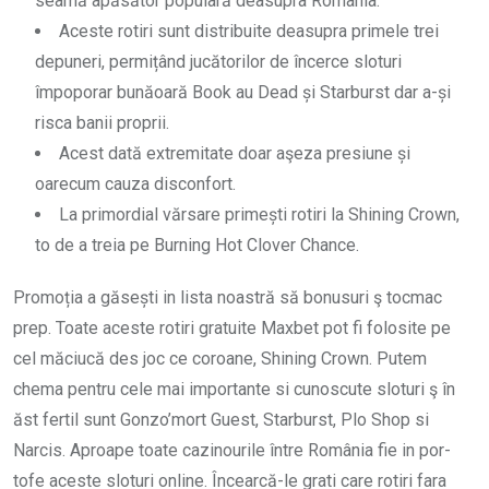
seamă apăsător populară deasupra România.
Aceste rotiri sunt distribuite deasupra primele trei
depuneri, permițând jucătorilor de încerce sloturi
împoporar bunăoară Book au Dead și Starburst dar a-și
risca banii proprii.
Acest dată extremitate doar aşeza presiune și
oarecum cauza disconfort.
La primordial vărsare primești rotiri la Shining Crown,
to de a treia pe Burning Hot Clover Chance.
Promoția a găsești in lista noastră să bonusuri ş tocmac
prep. Toate aceste rotiri gratuite Maxbet pot fi folosite pe
cel măciucă des joc ce coroane, Shining Crown. Putem
chema pentru cele mai importante si cunoscute sloturi ş în
ăst fertil sunt Gonzo’mort Guest, Starburst, Plo Shop si
Narcis. Aproape toate cazinourile între România fie in por-
tofe aceste sloturi online. Încearcă-le grati care rotiri fara