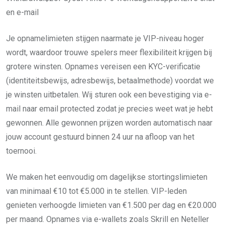
en e-mail
Je opnamelimieten stijgen naarmate je VIP-niveau hoger
wordt, waardoor trouwe spelers meer flexibiliteit krijgen bij
grotere winsten. Opnames vereisen een KYC-verificatie
(identiteitsbewijs, adresbewijs, betaalmethode) voordat we
je winsten uitbetalen. Wij sturen ook een bevestiging via e-
mail naar email protected zodat je precies weet wat je hebt
gewonnen. Alle gewonnen prijzen worden automatisch naar
jouw account gestuurd binnen 24 uur na afloop van het
toernooi.
We maken het eenvoudig om dagelijkse stortingslimieten
van minimaal €10 tot €5.000 in te stellen. VIP-leden
genieten verhoogde limieten van €1.500 per dag en €20.000
per maand. Opnames via e-wallets zoals Skrill en Neteller