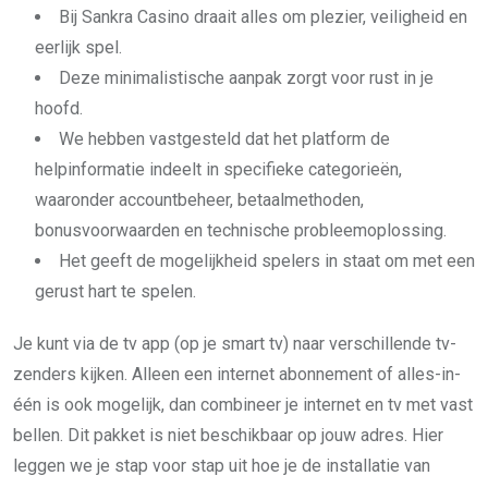
Bij Sankra Casino draait alles om plezier, veiligheid en
eerlijk spel.
Deze minimalistische aanpak zorgt voor rust in je
hoofd.
We hebben vastgesteld dat het platform de
helpinformatie indeelt in specifieke categorieën,
waaronder accountbeheer, betaalmethoden,
bonusvoorwaarden en technische probleemoplossing.
Het geeft de mogelijkheid spelers in staat om met een
gerust hart te spelen.
Je kunt via de tv app (op je smart tv) naar verschillende tv-
zenders kijken. Alleen een internet abonnement of alles-in-
één is ook mogelijk, dan combineer je internet en tv met vast
bellen. Dit pakket is niet beschikbaar op jouw adres. Hier
leggen we je stap voor stap uit hoe je de installatie van