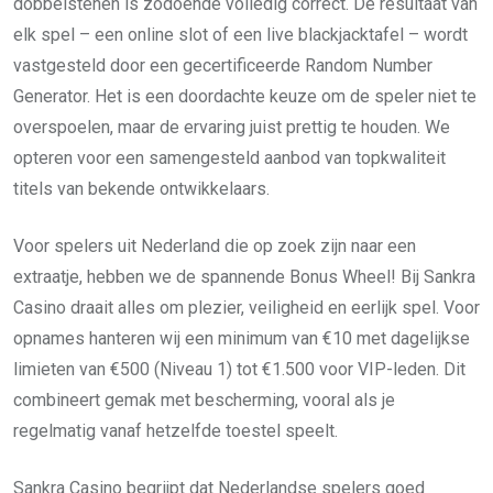
dobbelstenen is zodoende volledig correct. De resultaat van
elk spel – een online slot of een live blackjacktafel – wordt
vastgesteld door een gecertificeerde Random Number
Generator. Het is een doordachte keuze om de speler niet te
overspoelen, maar de ervaring juist prettig te houden. We
opteren voor een samengesteld aanbod van topkwaliteit
titels van bekende ontwikkelaars.
Voor spelers uit Nederland die op zoek zijn naar een
extraatje, hebben we de spannende Bonus Wheel! Bij Sankra
Casino draait alles om plezier, veiligheid en eerlijk spel. Voor
opnames hanteren wij een minimum van €10 met dagelijkse
limieten van €500 (Niveau 1) tot €1.500 voor VIP-leden. Dit
combineert gemak met bescherming, vooral als je
regelmatig vanaf hetzelfde toestel speelt.
Sankra Casino begrijpt dat Nederlandse spelers goed