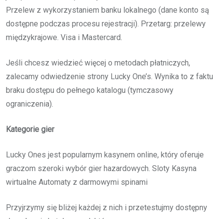
Przelew z wykorzystaniem banku lokalnego (dane konto są
dostępne podczas procesu rejestracji). Przetarg: przelewy
międzykrajowe. Visa i Mastercard.
Jeśli chcesz wiedzieć więcej o metodach płatniczych,
zalecamy odwiedzenie strony Lucky One’s. Wynika to z faktu
braku dostępu do pełnego katalogu (tymczasowy
ograniczenia).
Kategorie gier
Lucky Ones jest popularnym kasynem online, który oferuje
graczom szeroki wybór gier hazardowych. Sloty Kasyna
wirtualne Automaty z darmowymi spinami
Przyjrzymy się bliżej każdej z nich i przetestujmy dostępny