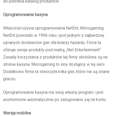
do pobrania katalog produktów.
Oprogramowanie kasyna
Właściciel używa oprogramowania NetEnt, Microgaming.
NetEnt powstało w 1996 roku i jest jednym z najbardziej
uznanych dostawców gier dla branży hazardu. Firma ta
oferuje swoje produkty pod marką „Net Entertainment".
Zasady korzystania z produktów tej firmy określone są na
stronie kasyna. Microgaming to inny dostępny w tej serii.
Dodatkowo firma ta stworzyła kilka gier, które nie są znane
graczu.
Oprogramowanie kasyna ma swój własny program i jest
uruchomione automatycznie po zalogowaniu się na konto.
Wersja mobilna