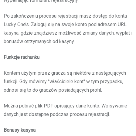
wypełniając formularz rejestracyjny.
Po zakończeniu procesu rejestracji masz dostęp do konta
Lucky One’s. Zaloguj się na swoje konto pod adresem URL
kasyna, gdzie znajdziesz możliwość zmiany danych, wypłat i
bonusów otrzymanych od kasyny.
Funkcje rachunku
Kontem użytym przez gracza są niektóre z następujących
funkcji. Gdy mówimy "właściciele kont" w tym przypadku,
odnosi się to do graczów posiadających profil.
Można pobrać plik PDF opisujący dane konto. Wpisywanie
danych jest dostępne podczas procesu rejestracji.
Bonusy kasyna