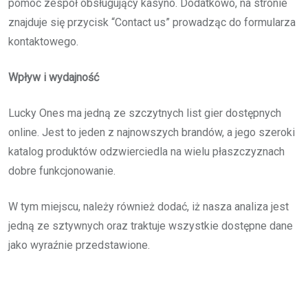
pomoc zespół obsługujący kasyno. Dodatkowo, na stronie
znajduje się przycisk “Contact us” prowadząc do formularza
kontaktowego.
Wpływ i wydajność
Lucky Ones ma jedną ze szczytnych list gier dostępnych
online. Jest to jeden z najnowszych brandów, a jego szeroki
katalog produktów odzwierciedla na wielu płaszczyznach
dobre funkcjonowanie.
W tym miejscu, należy również dodać, iż nasza analiza jest
jedną ze sztywnych oraz traktuje wszystkie dostępne dane
jako wyraźnie przedstawione.