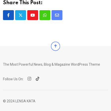
Share This Post:
Youtube
Whatsapp
Share
via
Email
The Most Powerful News, Blog & Magazine WordPress Theme
Follow Us On:
© 2024 LENSA KATA