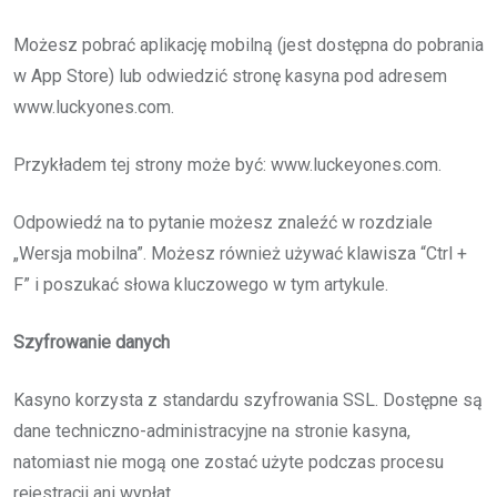
Możesz pobrać aplikację mobilną (jest dostępna do pobrania
w App Store) lub odwiedzić stronę kasyna pod adresem
www.luckyones.com.
Przykładem tej strony może być: www.luckeyones.com.
Odpowiedź na to pytanie możesz znaleźć w rozdziale
„Wersja mobilna”. Możesz również używać klawisza “Ctrl +
F” i poszukać słowa kluczowego w tym artykule.
Szyfrowanie danych
Kasyno korzysta z standardu szyfrowania SSL. Dostępne są
dane techniczno-administracyjne na stronie kasyna,
natomiast nie mogą one zostać użyte podczas procesu
rejestracji ani wypłat.