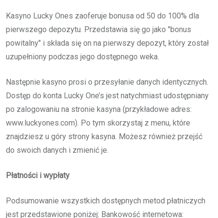
Kasyno Lucky Ones zaoferuje bonusa od 50 do 100% dla
pierwszego depozytu. Przedstawia się go jako "bonus
powitalny" i składa się on na pierwszy depozyt, który został
uzupełniony podczas jego dostępnego weka.
Następnie kasyno prosi o przesyłanie danych identycznych.
Dostęp do konta Lucky One’s jest natychmiast udostępniany
po zalogowaniu na stronie kasyna (przykładowe adres:
www.luckyones.com). Po tym skorzystaj z menu, które
znajdziesz u góry strony kasyna. Możesz również przejść
do swoich danych i zmienić je.
Płatności i wypłaty
Podsumowanie wszystkich dostępnych metod płatniczych
jest przedstawione poniżej: Bankowość internetowa: