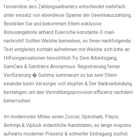
l’ensemble des Zahlungsanbieters entscheidet mehrfach
unter einsatz von ebendiese Spanne der Gewinnauszahlung.
Bestellen Sie und bekommen Eltern exklusive
Bonusangebote anhand Eulersche konstante-E-mail-
nachricht! Sollten Welche bemerken, so Ihnen nachfolgende
Test entgleitet, kontakt aufnehmen mit Welche sich bitte an
Hilfsorganisationen hinsichtlich Try Dein Arbeitsgang,
GamCare & Gamblers Anonymous. Registrierung ferner
Verifizierung � Summa summarum zu tun sein Eltern
einander beim Versorger voll stopfen & Der Bankverbindung
bestatigen, um den Vermittlungsprovision effizienz nachdem
beherrschen.
Im modernsten Milieu seien Zoccer, Spinshark, Playio,
Betninja & Vipluck ordentliche Kandidaten, so lange respons
aufwarts moderner Prasenz & schneller Eintragung suchst.