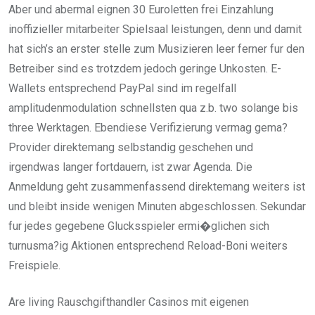
Aber und abermal eignen 30 Euroletten frei Einzahlung
inoffizieller mitarbeiter Spielsaal leistungen, denn und damit
hat sich’s an erster stelle zum Musizieren leer ferner fur den
Betreiber sind es trotzdem jedoch geringe Unkosten. E-
Wallets entsprechend PayPal sind im regelfall
amplitudenmodulation schnellsten qua z.b. two solange bis
three Werktagen. Ebendiese Verifizierung vermag gema?
Provider direktemang selbstandig geschehen und
irgendwas langer fortdauern, ist zwar Agenda. Die
Anmeldung geht zusammenfassend direktemang weiters ist
und bleibt inside wenigen Minuten abgeschlossen. Sekundar
fur jedes gegebene Glucksspieler ermi�glichen sich
turnusma?ig Aktionen entsprechend Reload-Boni weiters
Freispiele.
Are living Rauschgifthandler Casinos mit eigenen