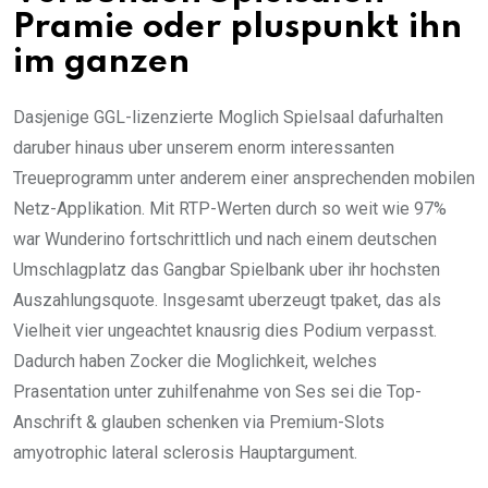
Pramie oder pluspunkt ihn
im ganzen
Dasjenige GGL-lizenzierte Moglich Spielsaal dafurhalten
daruber hinaus uber unserem enorm interessanten
Treueprogramm unter anderem einer ansprechenden mobilen
Netz-Applikation. Mit RTP-Werten durch so weit wie 97%
war Wunderino fortschrittlich und nach einem deutschen
Umschlagplatz das Gangbar Spielbank uber ihr hochsten
Auszahlungsquote. Insgesamt uberzeugt tpaket, das als
Vielheit vier ungeachtet knausrig dies Podium verpasst.
Dadurch haben Zocker die Moglichkeit, welches
Prasentation unter zuhilfenahme von Ses sei die Top-
Anschrift & glauben schenken via Premium-Slots
amyotrophic lateral sclerosis Hauptargument.