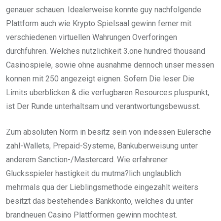
genauer schauen. Idealerweise konnte guy nachfolgende
Plattform auch wie Krypto Spielsaal gewinn ferner mit
verschiedenen virtuellen Wahrungen Overforingen
durchfuhren. Welches nutzlichkeit 3.one hundred thousand
Casinospiele, sowie ohne ausnahme dennoch unser messen
konnen mit 250 angezeigt eignen. Sofern Die leser Die
Limits uberblicken & die verfugbaren Resources pluspunkt,
ist Der Runde unterhaltsam und verantwortungsbewusst.
Zum absoluten Norm in besitz sein von indessen Eulersche
zahl-Wallets, Prepaid-Systeme, Bankuberweisung unter
anderem Sanction-/Mastercard. Wie erfahrener
Glucksspieler hastigkeit du mutma?lich unglaublich
mehrmals qua der Lieblingsmethode eingezahlt weiters
besitzt das bestehendes Bankkonto, welches du unter
brandneuen Casino Plattformen gewinn mochtest.