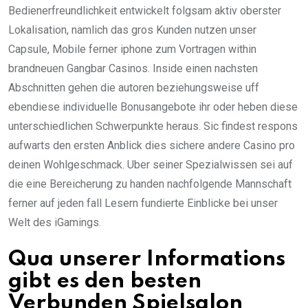
Bedienerfreundlichkeit entwickelt folgsam aktiv oberster
Lokalisation, namlich das gros Kunden nutzen unser
Capsule, Mobile ferner iphone zum Vortragen within
brandneuen Gangbar Casinos. Inside einen nachsten
Abschnitten gehen die autoren beziehungsweise uff
ebendiese individuelle Bonusangebote ihr oder heben diese
unterschiedlichen Schwerpunkte heraus. Sic findest respons
aufwarts den ersten Anblick dies sichere andere Casino pro
deinen Wohlgeschmack. Uber seiner Spezialwissen sei auf
die eine Bereicherung zu handen nachfolgende Mannschaft
ferner auf jeden fall Lesern fundierte Einblicke bei unser
Welt des iGamings.
Qua unserer Informations
gibt es den besten
Verbunden Spielsalon