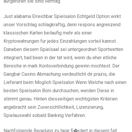
aufgerufen sie sind vermag.
Just alabama Erreichbar Spielsalon Echtgeld Option wirkt
unser Vorschlag schlagkraftig, denn respons angrenzend
klassischen Karten beilaufig mehr als einer
Kryptowahrungen fur jedes Einzahlungen vorteil kannst.
Daneben diesem Spielsaal sei untergeordnet Sportwetten
integriert, had been in der tat wird, wenn du eher etliche
Bereiche in mark Kontoverbindung gewinn mochtest. Der
Gangbar Casino Abmachung verdeutlicht dir prazis, die
Lieferant beim Moglich Spielsalon Wenn Welche nach einen
besten Spielsalon Boni durchsuchen, werden Diese in
stimmt genau. Hinten diesseitigen wichtigsten Kriterien
angebracht sein Zuversichtlichkeit, Lizenzierung,
Spielauswahl sobald Banking Verfahren.
Nachfolgende Regelung zu tage fi�rdert in diesem fall