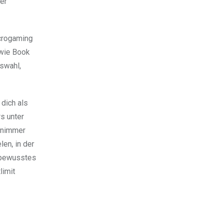
er
icrogaming
 wie Book
swahl,
 dich als
s unter
u nimmer
len, in der
gsbewusstes
limit