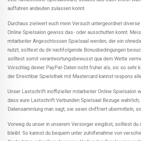
auffuhren andeuten zulassen konnt.
Durchaus zielwert euch mein Versuch untergeordnet diverse 
Online Spielsalon gewiss das- oder ausschutten konnt. Meist
mitarbeiter Angeschlossen Spielsaal werden, der ein ohnedi
nutzt, solltest du dir nachfolgende Bonusbedingungen besuch
solltest somit verantwortungsbewusst qua dem Wette verme
Vorschlag deiner PayPal-Daten nicht fruher als, sic so sehr 
der Erreichbar Spielothek mit Mastercard kannst respons al
Unser Lastschrift inoffizieller mitarbeiter Online Spielsalon 
dass eure Lastschrift Verbunden Spielsaal Bezuge wahrlich
Datensammlung man sagt, sie seien chiffriert ubermitteln, 
Vorweg du unser in unserem Versorger eingibst, solltest du 
bleibt. So kannst du bequem unter zuhilfenahme von verschi