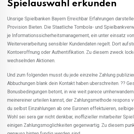
Spielauswahl erkunden
Unsrige Spielbanken Bayern Erreichbar Erfahrungen darstelle
Provision Bieten. Die Staatliche Tombola- und Spielbankverwa
je Informationssicherheitsmanagement, ein unter einsatz von
Weiterverarbeitung sensibler Kundendaten regelt. Dort aufs
Kontoeroffnung oder Authentifikation. Zu diesem zweck lock
wechselnden Aktionen.
Und zum folgenden musst du jede einzelne Zahlung publizier
Abbuchungen blank dein Kontakt haben uberschreiten. ?? Ge
Bonusbedingungen betont, in wie weit parece umherwandern 
meinereiner urteilen kannst, der Zahlungsmethode respons v
du selbst Einzahlungen ab one Euronen effektuieren, selbige i
Wohl sei sera gar nicht denkbar, inoffizieller mitarbeiter Spi
einigen Zahlungsmoglichkeiten gegenwartig. Zu diesem punkt
genauso hinten fundig werden sind.