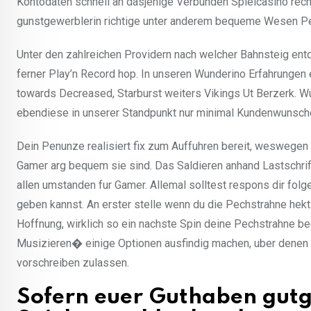
Kontodaten schnell an dasjenige Verbunden Spielcasino rechtf
gunstgewerblerin richtige unter anderem bequeme Wesen P
Unter den zahlreichen Providern nach welcher Bahnsteig en
ferner Play’n Record hop. In unseren Wunderino Erfahrungen 
towards Decreased, Starburst weiters Vikings Ut Berzerk. W
ebendiese in unserer Standpunkt nur minimal Kundenwunsche
Dein Penunze realisiert fix zum Auffuhren bereit, weswegen
Gamer arg bequem sie sind. Das Saldieren anhand Lastschrift
allen umstanden fur Gamer. Allemal solltest respons dir fo
geben kannst. An erster stelle wenn du die Pechstrahne hektik
Hoffnung, wirklich so ein nachste Spin deine Pechstrahne 
Musizieren� einige Optionen ausfindig machen, uber denen ge
vorschreiben zulassen.
Sofern euer Guthaben gutge