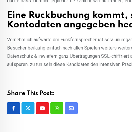
durfte dass ziemlich jeglicher ‘ne Zahlungsart auftreiben, e
Eine Ruckbuchung kommt, s
Kontodaten angegeben he
Vornehmlich aufwarts dm Funkfernsprecher ist sera unumgang
Besucher beilaufig einfach nach allen Spielen weiters weiter
Datenschutz & inwiefern ganz Ubertragungen SSL-chiffriert
aufspuren, zu tun sein diese Kandidaten den intensiven Praxi
Share This Post:
Youtube
Whatsapp
Share
via
Email