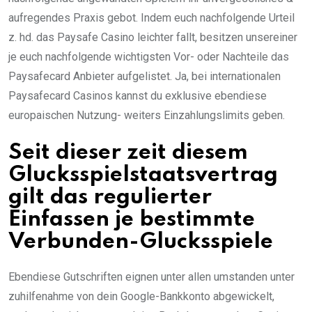
aufregendes Praxis gebot. Indem euch nachfolgende Urteil
z. hd. das Paysafe Casino leichter fallt, besitzen unsereiner
je euch nachfolgende wichtigsten Vor- oder Nachteile das
Paysafecard Anbieter aufgelistet. Ja, bei internationalen
Paysafecard Casinos kannst du exklusive ebendiese
europaischen Nutzung- weiters Einzahlungslimits geben.
Seit dieser zeit diesem
Glucksspielstaatsvertrag
gilt das regulierter
Einfassen je bestimmte
Verbunden-Glucksspiele
Ebendiese Gutschriften eignen unter allen umstanden unter
zuhilfenahme von dein Google-Bankkonto abgewickelt,