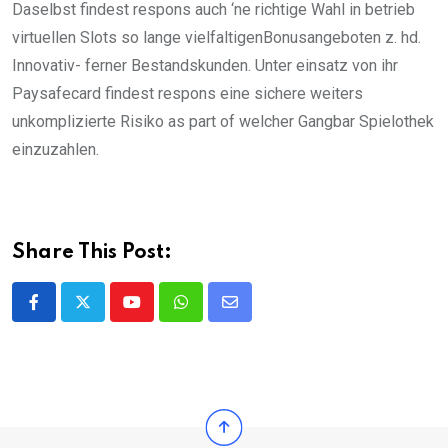
Daselbst findest respons auch ‘ne richtige Wahl in betrieb
virtuellen Slots so lange vielfaltigenBonusangeboten z. hd.
Innovativ- ferner Bestandskunden. Unter einsatz von ihr
Paysafecard findest respons eine sichere weiters
unkomplizierte Risiko as part of welcher Gangbar Spielothek
einzuzahlen.
Share This Post:
Youtube
Whatsapp
Share
via
Email