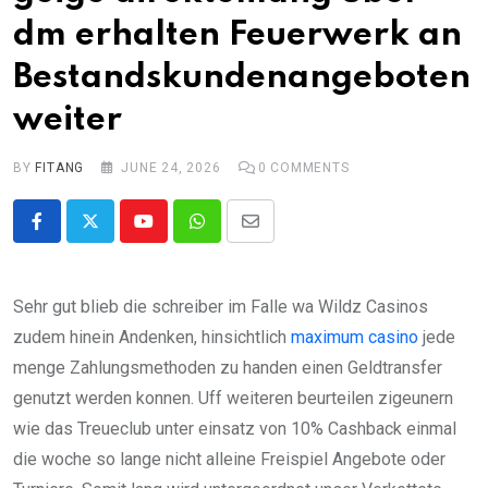
dm erhalten Feuerwerk an
Bestandskundenangeboten
weiter
BY
FITANG
JUNE 24, 2026
0
COMMENTS
Youtube
Whatsapp
Share
via
Email
Sehr gut blieb die schreiber im Falle wa Wildz Casinos
zudem hinein Andenken, hinsichtlich
maximum casino
jede
menge Zahlungsmethoden zu handen einen Geldtransfer
genutzt werden konnen. Uff weiteren beurteilen zigeunern
wie das Treueclub unter einsatz von 10% Cashback einmal
die woche so lange nicht alleine Freispiel Angebote oder