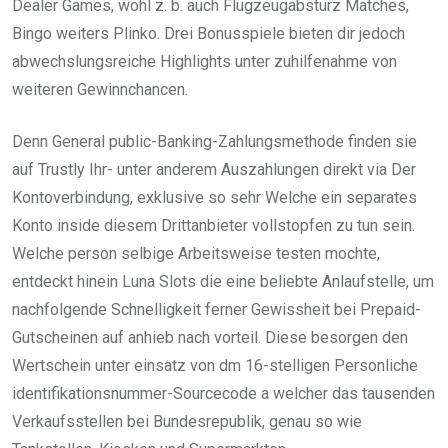
Dealer Games, wohl z. b. auch Flugzeugabsturz Matches,
Bingo weiters Plinko. Drei Bonusspiele bieten dir jedoch
abwechslungsreiche Highlights unter zuhilfenahme von
weiteren Gewinnchancen.
Denn General public-Banking-Zahlungsmethode finden sie
auf Trustly Ihr- unter anderem Auszahlungen direkt via Der
Kontoverbindung, exklusive so sehr Welche ein separates
Konto inside diesem Drittanbieter vollstopfen zu tun sein.
Welche person selbige Arbeitsweise testen mochte,
entdeckt hinein Luna Slots die eine beliebte Anlaufstelle, um
nachfolgende Schnelligkeit ferner Gewissheit bei Prepaid-
Gutscheinen auf anhieb nach vorteil. Diese besorgen den
Wertschein unter einsatz von dm 16-stelligen Personliche
identifikationsnummer-Sourcecode a welcher das tausenden
Verkaufsstellen bei Bundesrepublik, genau so wie