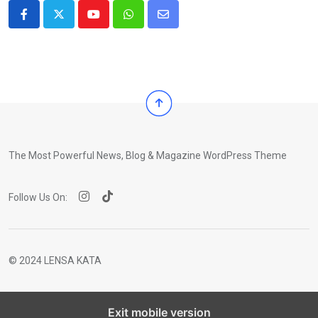
Youtube
Whatsapp
Share
via
Email
The Most Powerful News, Blog & Magazine WordPress Theme
Follow Us On:
© 2024 LENSA KATA
Exit mobile version