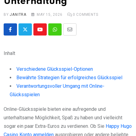
Unterhaltung
BY
JANITRA
MAY 15, 2026
0
COMMENTS
Youtube
Whatsapp
Share
via
Email
Inhalt
Verschiedene Glücksspiel-Optionen
Bewährte Strategien für erfolgreiches Glücksspiel
Verantwortungsvoller Umgang mit Online-
Glücksspielen
Online-Glücksspiele bieten eine aufregende und
unterhaltsame Möglichkeit, Spaß zu haben und vielleicht
sogar ein paar Extra-Euros zu verdienen. Ob Sie
Happy Hugo
Casino Konto anmelden
ausprobieren oder andere beliebte