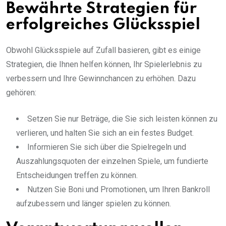
Bewährte Strategien für
erfolgreiches Glücksspiel
Obwohl Glücksspiele auf Zufall basieren, gibt es einige
Strategien, die Ihnen helfen können, Ihr Spielerlebnis zu
verbessern und Ihre Gewinnchancen zu erhöhen. Dazu
gehören:
Setzen Sie nur Beträge, die Sie sich leisten können zu
verlieren, und halten Sie sich an ein festes Budget.
Informieren Sie sich über die Spielregeln und
Auszahlungsquoten der einzelnen Spiele, um fundierte
Entscheidungen treffen zu können.
Nutzen Sie Boni und Promotionen, um Ihren Bankroll
aufzubessern und länger spielen zu können.