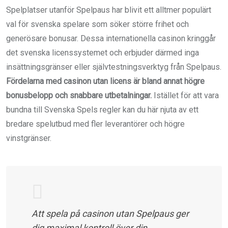
Spelplatser utanför Spelpaus har blivit ett alltmer populärt
val för svenska spelare som söker större frihet och
generösare bonusar. Dessa internationella casinon kringgår
det svenska licenssystemet och erbjuder därmed inga
insättningsgränser eller självtestningsverktyg från Spelpaus.
Fördelarna med casinon utan licens är bland annat högre
bonusbelopp och snabbare utbetalningar.
Istället för att vara
bundna till Svenska Spels regler kan du här njuta av ett
bredare spelutbud med fler leverantörer och högre
vinstgränser.
Att spela på casinon utan Spelpaus ger
dig maximal kontroll över din