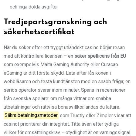
och inga dolda avgifter.
Tredjepartsgranskning och
säkerhetscertifikat
När du söker efter ett tryggt utländskt casino börjar resan
med att kontrollera licensen – en
säker spellicens från EU
som exempelvis Malta Gaming Authority eller Curacao
eGaming är ditt första skydd. Leta efter låsikonen i
webbläsaren och testa kundtjänsten med en snabb fråga; en
seriös operatör svarar inom minuter. Spana in recensioner
från svenska spelare: om många vittnar om snabba
utbetalningar och rättvisa bonusvillkor, andas du lättare.
Säkra betalningsmetoder
som Trustly eller Zimpler visar att
casinot prioriterar din integritet. Titta även efter tydliga
villkor för omsättningskrav – otydlighet är en varningssignal.