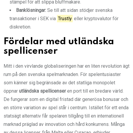
stämpel för att slippa bluffmakare.
Banklösningar:
Se till att sidan stödjer svenska
transaktioner i SEK via
Trustly
eller kryptovalutor för
diskretion.
Fördelar med utländska
spellicenser
Mitt i den virvlande globaliseringen har en liten revolution ägt
rum på den svenska spelmarknaden. För spelentusiaster
som känner sig begränsade av det statliga monopolet
öppnar
utländska spellicenser
en port till en bredare värld.
De fungerar som en digital fristad där generösa bonusar och
en större variation av spel står i centrum. Istället för ett enda
statsägt alternativ får spelaren tillgång till en internationell
marknad präglad av innovation och hård konkurrens. Många
av dessa licenser, från Malta eller Curacao, erbjuder