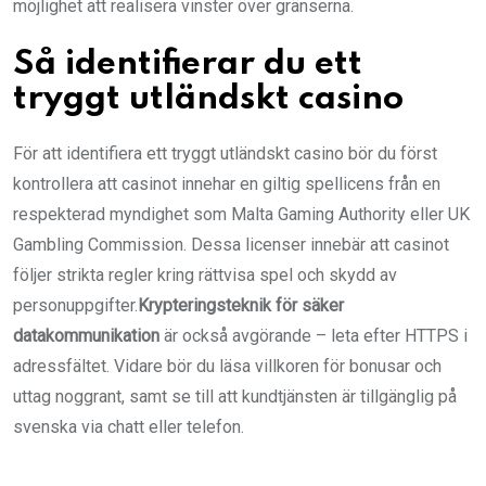
möjlighet att realisera vinster över gränserna.
Så identifierar du ett
tryggt utländskt casino
För att identifiera ett tryggt utländskt casino bör du först
kontrollera att casinot innehar en giltig spellicens från en
respekterad myndighet som Malta Gaming Authority eller UK
Gambling Commission. Dessa licenser innebär att casinot
följer strikta regler kring rättvisa spel och skydd av
personuppgifter.
Krypteringsteknik för säker
datakommunikation
är också avgörande – leta efter HTTPS i
adressfältet. Vidare bör du läsa villkoren för bonusar och
uttag noggrant, samt se till att kundtjänsten är tillgänglig på
svenska via chatt eller telefon.