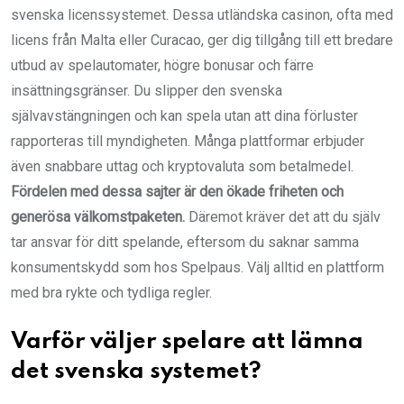
svenska licenssystemet. Dessa utländska casinon, ofta med
licens från Malta eller Curacao, ger dig tillgång till ett bredare
utbud av spelautomater, högre bonusar och färre
insättningsgränser. Du slipper den svenska
självavstängningen och kan spela utan att dina förluster
rapporteras till myndigheten. Många plattformar erbjuder
även snabbare uttag och kryptovaluta som betalmedel.
Fördelen med dessa sajter är den ökade friheten och
generösa välkomstpaketen.
Däremot kräver det att du själv
tar ansvar för ditt spelande, eftersom du saknar samma
konsumentskydd som hos Spelpaus. Välj alltid en plattform
med bra rykte och tydliga regler.
Varför väljer spelare att lämna
det svenska systemet?