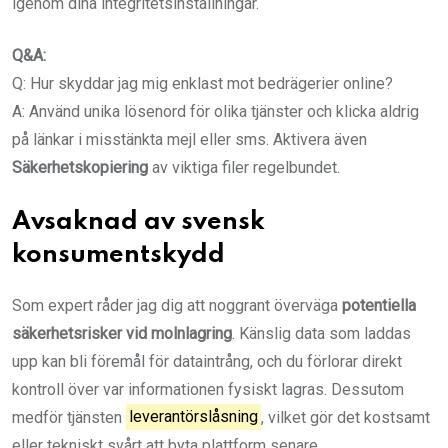
igenom dina integritetsinställningar.
Q&A:
Q: Hur skyddar jag mig enklast mot bedrägerier online?
A: Använd unika lösenord för olika tjänster och klicka aldrig
på länkar i misstänkta mejl eller sms. Aktivera även
Säkerhetskopiering
av viktiga filer regelbundet.
Avsaknad av svensk
konsumentskydd
Som expert råder jag dig att noggrant överväga
potentiella
säkerhetsrisker vid molnlagring
. Känslig data som laddas
upp kan bli föremål för dataintrång, och du förlorar direkt
kontroll över var informationen fysiskt lagras. Dessutom
medför tjänsten
leverantörslåsning
, vilket gör det kostsamt
eller tekniskt svårt att byta plattform senare.