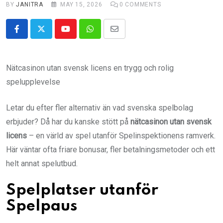
BY
JANITRA
MAY 15, 2026
0
COMMENTS
Youtube
Whatsapp
Share
via
Email
Nätcasinon utan svensk licens en trygg och rolig
spelupplevelse
Letar du efter fler alternativ än vad svenska spelbolag
erbjuder? Då har du kanske stött på
nätcasinon utan svensk
licens
– en värld av spel utanför Spelinspektionens ramverk.
Här väntar ofta friare bonusar, fler betalningsmetoder och ett
helt annat spelutbud.
Spelplatser utanför
Spelpaus