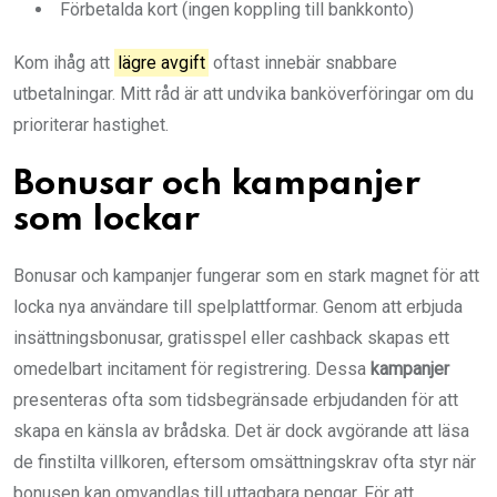
Förbetalda kort (ingen koppling till bankkonto)
Kom ihåg att
lägre avgift
oftast innebär snabbare
utbetalningar. Mitt råd är att undvika banköverföringar om du
prioriterar hastighet.
Bonusar och kampanjer
som lockar
Bonusar och kampanjer fungerar som en stark magnet för att
locka nya användare till spelplattformar. Genom att erbjuda
insättningsbonusar, gratisspel eller cashback skapas ett
omedelbart incitament för registrering. Dessa
kampanjer
presenteras ofta som tidsbegränsade erbjudanden för att
skapa en känsla av brådska. Det är dock avgörande att läsa
de finstilta villkoren, eftersom omsättningskrav ofta styr när
bonusen kan omvandlas till uttagbara pengar. För att