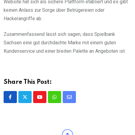
Website hat sich als sichere Plattform etabliert und es gibt
keinen Anlass zur Sorge über Betrügereien oder
Hackerangriffe ab.
Zusammenfassend lässt sich sagen, dass Spielbank
Sachsen eine gut durchdachte Marke mit einem guten
Kundenservice und einer breiten Palette an Angeboten ist.
Share This Post:
Youtube
Whatsapp
Share
via
Email