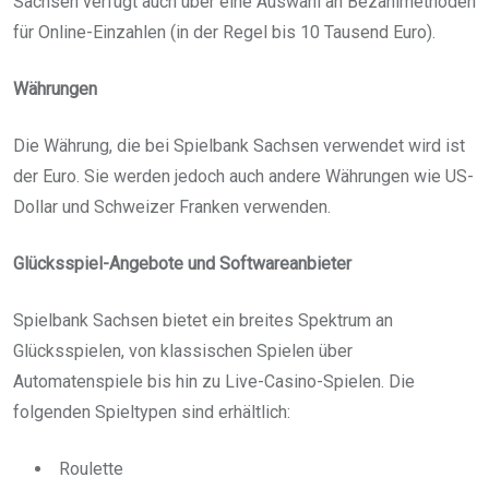
Sachsen verfügt auch über eine Auswahl an Bezahlmethoden
für Online-Einzahlen (in der Regel bis 10 Tausend Euro).
Währungen
Die Währung, die bei Spielbank Sachsen verwendet wird ist
der Euro. Sie werden jedoch auch andere Währungen wie US-
Dollar und Schweizer Franken verwenden.
Glücksspiel-Angebote und Softwareanbieter
Spielbank Sachsen bietet ein breites Spektrum an
Glücksspielen, von klassischen Spielen über
Automatenspiele bis hin zu Live-Casino-Spielen. Die
folgenden Spieltypen sind erhältlich:
Roulette