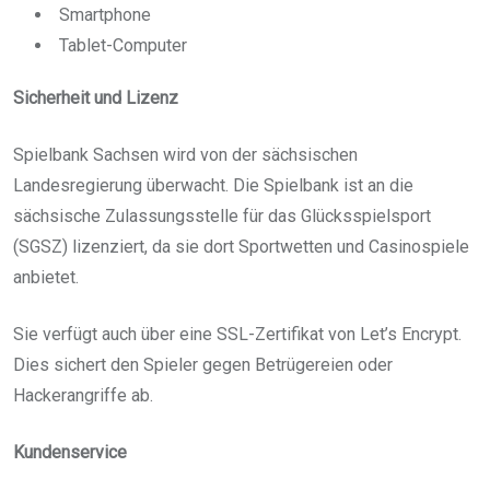
Smartphone
Tablet-Computer
Sicherheit und Lizenz
Spielbank Sachsen wird von der sächsischen
Landesregierung überwacht. Die Spielbank ist an die
sächsische Zulassungsstelle für das Glücksspielsport
(SGSZ) lizenziert, da sie dort Sportwetten und Casinospiele
anbietet.
Sie verfügt auch über eine SSL-Zertifikat von Let’s Encrypt.
Dies sichert den Spieler gegen Betrügereien oder
Hackerangriffe ab.
Kundenservice