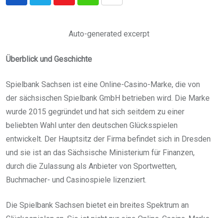
Youtube
Whatsapp
Share
via
Email
Auto-generated excerpt
Überblick und Geschichte
Spielbank Sachsen ist eine Online-Casino-Marke, die von
der sächsischen Spielbank GmbH betrieben wird. Die Marke
wurde 2015 gegründet und hat sich seitdem zu einer
beliebten Wahl unter den deutschen Glücksspielen
entwickelt. Der Hauptsitz der Firma befindet sich in Dresden
und sie ist an das Sächsische Ministerium für Finanzen,
durch die Zulassung als Anbieter von Sportwetten,
Buchmacher- und Casinospiele lizenziert.
Die Spielbank Sachsen bietet ein breites Spektrum an