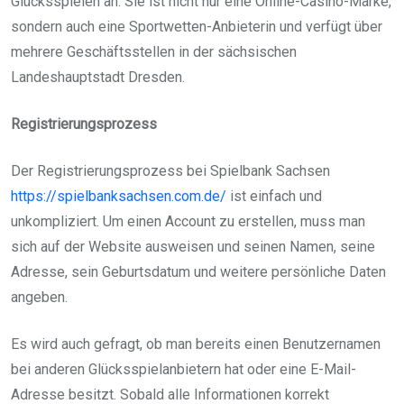
Glücksspielen an. Sie ist nicht nur eine Online-Casino-Marke,
sondern auch eine Sportwetten-Anbieterin und verfügt über
mehrere Geschäftsstellen in der sächsischen
Landeshauptstadt Dresden.
Registrierungsprozess
Der Registrierungsprozess bei Spielbank Sachsen
https://spielbanksachsen.com.de/
ist einfach und
unkompliziert. Um einen Account zu erstellen, muss man
sich auf der Website ausweisen und seinen Namen, seine
Adresse, sein Geburtsdatum und weitere persönliche Daten
angeben.
Es wird auch gefragt, ob man bereits einen Benutzernamen
bei anderen Glücksspielanbietern hat oder eine E-Mail-
Adresse besitzt. Sobald alle Informationen korrekt