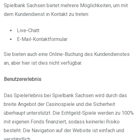
Spielbank Sachsen bietet mehrere Möglichkeiten, um mit
dem Kundendienst in Kontakt zu treten:
Live-Chatt
E-Mail-Kontaktformular
Sie bieten auch eine Online-Buchung des Kundendienstes
an, aber hier ist dies nicht verfügbar.
Benutzererlebnis
Das Spielerlebnis bei Spielbank Sachsen wird durch das
breite Angebot der Casinospiele und die Sicherheit
überhaupt unterstützt. Die Echtgeld-Spiele werden zu 100%
mit eigenen Fonds finanziert, sodass keinerlei Risiko
besteht. Die Navigation auf der Website ist einfach und
verständlich.