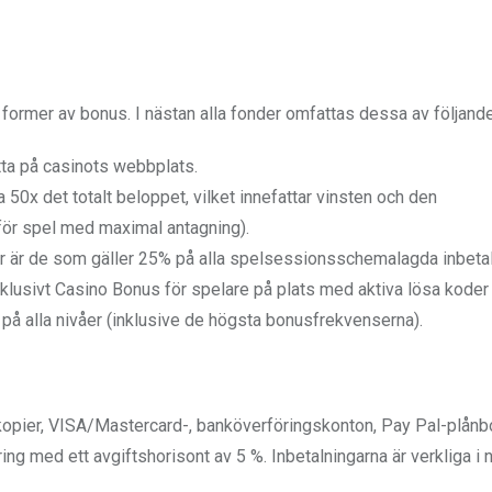
 former av bonus. I nästan alla fonder omfattas dessa av följande 
tta på casinots webbplats.
a 50x det totalt beloppet, vilket innefattar vinsten och den
r spel med maximal antagning).
or är de som gäller 25% på alla spelsessionsschemalagda inbeta
exklusivt Casino Bonus för spelare på plats med aktiva lösa kode
 på alla nivåer (inklusive de högsta bonusfrekvenserna).
ekopier, VISA/Mastercard-, banköverföringskonton, Pay Pal-plånb
g med ett avgiftshorisont av 5 %. Inbetalningarna är verkliga i 