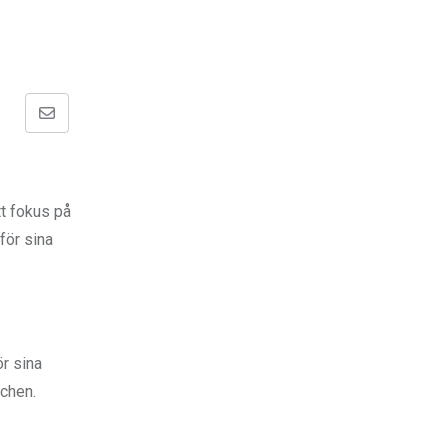
Share
via
Email
tt fokus på
för sina
r sina
chen.