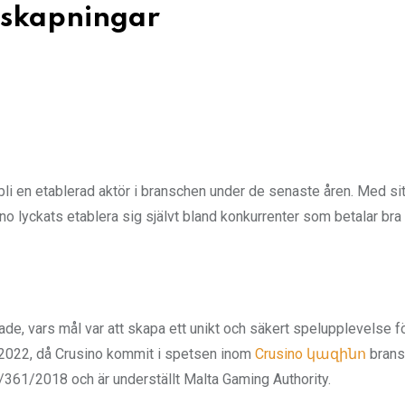
jskapningar
t bli en etablerad aktör i branschen under de senaste åren. Med si
 lyckats etablera sig självt bland konkurrenter som betalar bra 
e, vars mål var att skapa ett unikt och säkert spelupplevelse fö
 av 2022, då Crusino kommit i spetsen inom
Crusino կազինո
brans
361/2018 och är underställt Malta Gaming Authority.