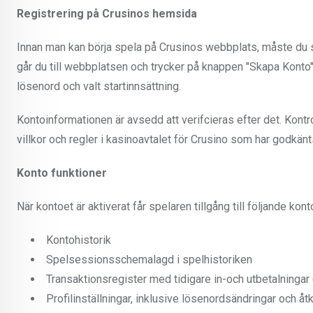
Registrering på Crusinos hemsida
Innan man kan börja spela på Crusinos webbplats, måste du sk
går du till webbplatsen och trycker på knappen "Skapa Konto", 
lösenord och valt startinnsättning.
Kontoinformationen är avsedd att verifcieras efter det. Kontr
villkor och regler i kasinoavtalet för Crusino som har godkän
Konto funktioner
När kontoet är aktiverat får spelaren tillgång till följande kon
Kontohistorik
Spelsessionsschemalagd i spelhistoriken
Transaktionsregister med tidigare in-och utbetalningar 
Profilinställningar, inklusive lösenordsändringar och åt