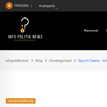
Skip
TRENDING
Avantgarde Gambling enterprise 50 Totally free 
to
content
Nasional
infopolitiknews
Blog
Uncategorized
Spy im Casino – Ein
UNCATEGORIZED