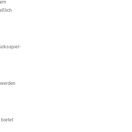
dem
eßlich
lücksspiel-
t werden
 bietet