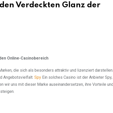
n den Verdeckten Glanz der
n den Online-Casinobereich
rken, die sich als besonders attraktiv und lizenziert darstellen
nd Angebotsvielfalt.
Spy
Ein solches Casino ist der Anbieter Spy, 
en wir uns mit dieser Marke auseinandersetzen, ihre Vorteile un
usteigen.