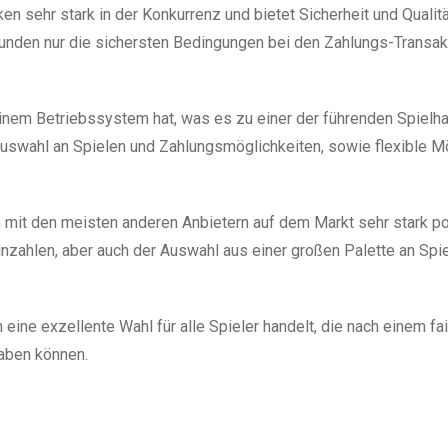
 sehr stark in der Konkurrenz und bietet Sicherheit und Qualitä
Kunden nur die sichersten Bedingungen bei den Zahlungs-Transak
inem Betriebssystem hat, was es zu einer der führenden Spielha
, Auswahl an Spielen und Zahlungsmöglichkeiten, sowie flexible M
 mit den meisten anderen Anbietern auf dem Markt sehr stark pos
 Einzahlen, aber auch der Auswahl aus einer großen Palette an Spi
ine exzellente Wahl für alle Spieler handelt, die nach einem fa
haben können.