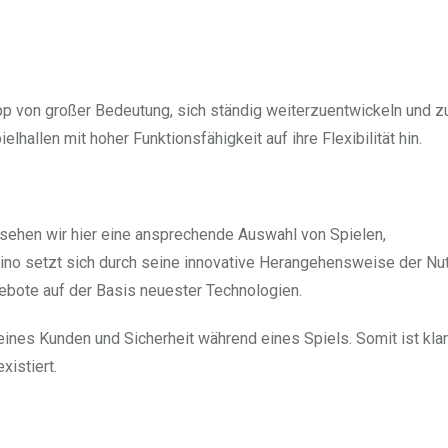
App von großer Bedeutung, sich ständig weiterzuentwickeln und z
llen mit hoher Funktionsfähigkeit auf ihre Flexibilität hin.
ehen wir hier eine ansprechende Auswahl von Spielen,
no setzt sich durch seine innovative Herangehensweise der Nu
gebote auf der Basis neuester Technologien.
nes Kunden und Sicherheit während eines Spiels. Somit ist klar
xistiert.