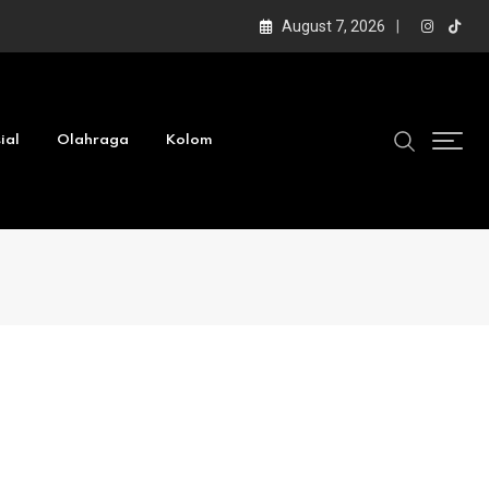
August 7, 2026
ial
Olahraga
Kolom