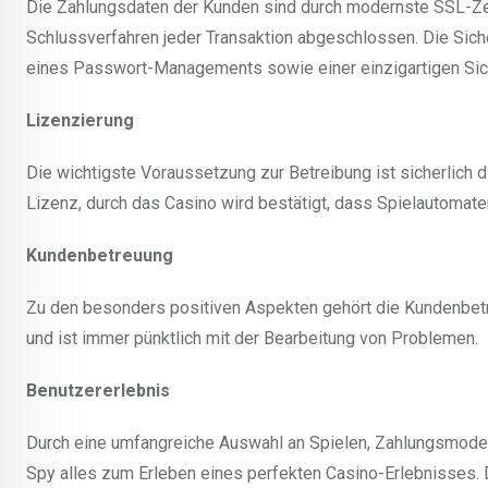
Die Zahlungsdaten der Kunden sind durch modernste SSL-Ze
Schlussverfahren jeder Transaktion abgeschlossen. Die Siche
eines Passwort-Managements sowie einer einzigartigen Sich
Lizenzierung
Die wichtigste Voraussetzung zur Betreibung ist sicherlich d
Lizenz, durch das Casino wird bestätigt, dass Spielautoma
Kundenbetreuung
Zu den besonders positiven Aspekten gehört die Kundenbetr
und ist immer pünktlich mit der Bearbeitung von Problemen.
Benutzererlebnis
Durch eine umfangreiche Auswahl an Spielen, Zahlungsmodell
Spy alles zum Erleben eines perfekten Casino-Erlebnisses. 