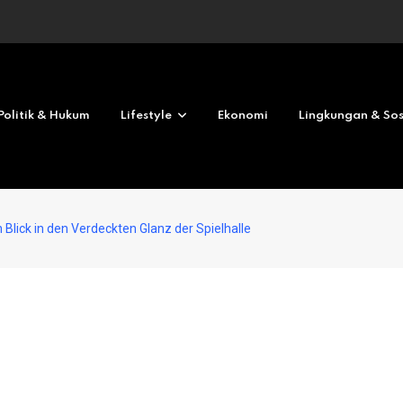
Revolves No deposit 2026
Politik & Hukum
Lifestyle
Ekonomi
Lingkungan & Sos
 Blick in den Verdeckten Glanz der Spielhalle