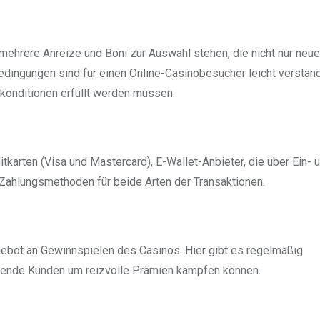
 mehrere Anreize und Boni zur Auswahl stehen, die nicht nur neu
dingungen sind für einen Online-Casinobesucher leicht verständl
konditionen erfüllt werden müssen.
tkarten (Visa und Mastercard), E-Wallet-Anbieter, die über Ein- 
 Zahlungsmethoden für beide Arten der Transaktionen.
gebot an Gewinnspielen des Casinos. Hier gibt es regelmäßig
ehende Kunden um reizvolle Prämien kämpfen können.