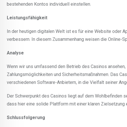
bestehenden Kontos individuell einstellen.
Leistungsfähigkeit
In der heutigen digitalen Welt ist es für eine Website oder 
verbessern. In diesem Zusammenhang weisen die Online-Spielha
Analyse
Wenn wir uns umfassend den Betrieb des Casinos ansehen, s
Zahlungsmöglichkeiten und Sicherheitsmaßnahmen. Das Casi
verschiedenen Software-Anbietern, in die Vielfalt seiner An
Der Schwerpunkt des Casinos liegt auf dem Wohlbefinden sei
dass hier eine solide Plattform mit einer klaren Zielsetzung e
Schlussfolgerung