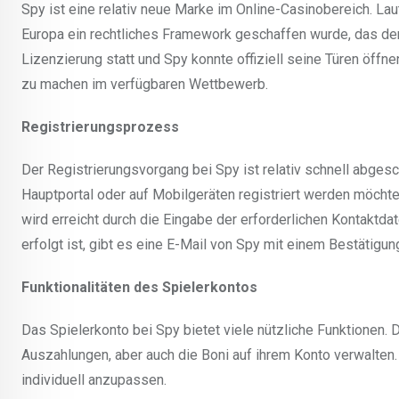
Spy ist eine relativ neue Marke im Online-Casinobereich. L
Europa ein rechtliches Framework geschaffen wurde, das den 
Lizenzierung statt und Spy konnte offiziell seine Türen öff
zu machen im verfügbaren Wettbewerb.
Registrierungsprozess
Der Registrierungsvorgang bei Spy ist relativ schnell abgesc
Hauptportal oder auf Mobilgeräten registriert werden möchten
wird erreicht durch die Eingabe der erforderlichen Kontakt
erfolgt ist, gibt es eine E-Mail von Spy mit einem Bestätigu
Funktionalitäten des Spielerkontos
Das Spielerkonto bei Spy bietet viele nützliche Funktionen. 
Auszahlungen, aber auch die Boni auf ihrem Konto verwalten. 
individuell anzupassen.