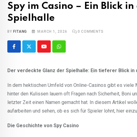
Spy im Casino – Ein Blick i
Spielhalle
BY
FITANG
MARCH 1, 2026
0
COMMENTS
Youtube
Whatsapp
Der verdeckte Glanz der Spielhalle: Ein tieferer Blick i
In dem hektischen Umfeld von Online-Casinos gibt es viele Ma
hinter den Kulissen lauern oft Fragen nach Sicherheit, Boni u
letzter Zeit einen Namen gemacht hat. In diesem Artikel woll
aufarbeiten und sehen, ob es sich für Spieler lohnt, hier einz
Die Geschichte von Spy Casino