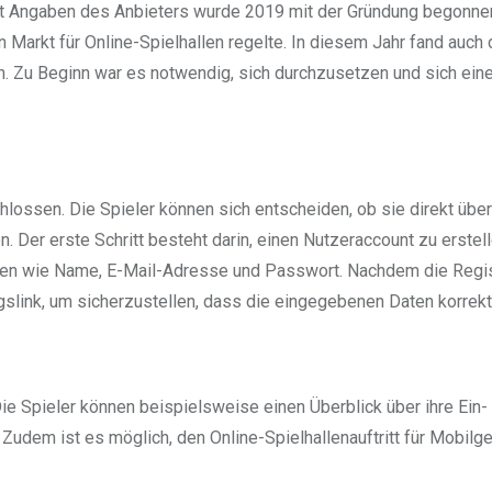
aut Angaben des Anbieters wurde 2019 mit der Gründung begonnen,
Markt für Online-Spielhallen regelte. In diesem Jahr fand auch 
nen. Zu Beginn war es notwendig, sich durchzusetzen und sich ei
hlossen. Die Spieler können sich entscheiden, ob sie direkt übe
. Der erste Schritt besteht darin, einen Nutzeraccount zu erstel
daten wie Name, E-Mail-Adresse und Passwort. Nachdem die Regis
ngslink, um sicherzustellen, dass die eingegebenen Daten korrekt
Die Spieler können beispielsweise einen Überblick über ihre Ein-
Zudem ist es möglich, den Online-Spielhallenauftritt für Mobilge