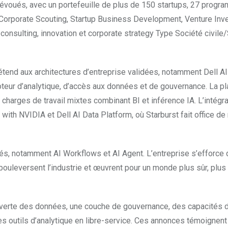
voués, avec un portefeuille de plus de 150 startups, 27 prog
s Corporate Scouting, Startup Business Development, Venture Inve
onsulting, innovation et corporate strategy Type Société civile
étend aux architectures d’entreprise validées, notamment Dell AI
moteur d’analytique, d’accès aux données et de gouvernance. La p
harges de travail mixtes combinant BI et inférence IA. L’intégra
with NVIDIA et Dell AI Data Platform, où Starburst fait office de
tés, notamment AI Workflows et AI Agent. L’entreprise s’efforce 
ouleversent l’industrie et œuvrent pour un monde plus sûr, plus 
ouverte des données, une couche de gouvernance, des capacités 
s outils d’analytique en libre-service. Ces annonces témoignent