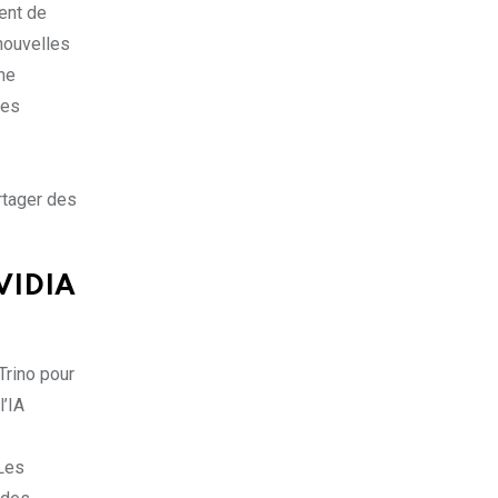
ment de
nouvelles
ne
les
rtager des
NVIDIA
Trino pour
l’IA
 Les