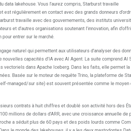
du data lakehouse. Vous l’aurez compris, Starburst travaille
t est régulièrement en contact avec des grands donneurs d’ordr
tarburst travaille avec des gouvernements, des instituts universit
urs et d’autres organisations soutenant l’innovation, afin d’offri
n pour entrer sur le marché.
langage naturel qui permettent aux utilisateurs d’analyser des do
de nouvelles capacités d’IA avec AI Agent. La suite comprend AI 
vectoriels dans Apache Iceberg. Dans les faits, elle permet la
nées. Basée sur le moteur de requête Trino, la plateforme de Sta
self-managed/sur site) est souvent présentée comme le moyen 
ieurs contrats à huit chiffres et doublé son activité hors des Ét
s 100 millions de dollars d’ARR, avec une croissance annuelle de
approche a séduit plus de 60 pays et des poids lourds comme Com
Dans le monde des lakehouses, il y a les deux mastodontes Dat