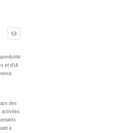
Share
via
Email
ponibilité
s et d’IA
érence.
rtups des
 activités
sentants
sant à