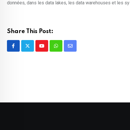
données, dans les data lakes, les data warehouses et les sy
Share This Post:
Youtube
Whatsapp
Share
via
Email