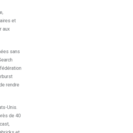
e,
aires et
r aux
nnées sans
Search
 fédération
rburst
de rendre
ats-Unis.
 près de 40
cast,
abricks et