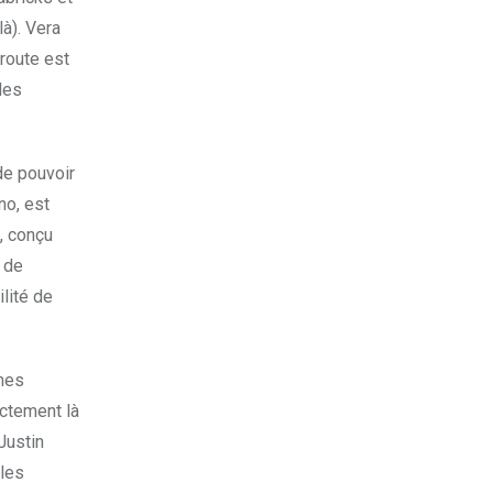
à). Vera
 route est
des
de pouvoir
no, est
, conçu
 de
lité de
rmes
ectement là
Justin
 les