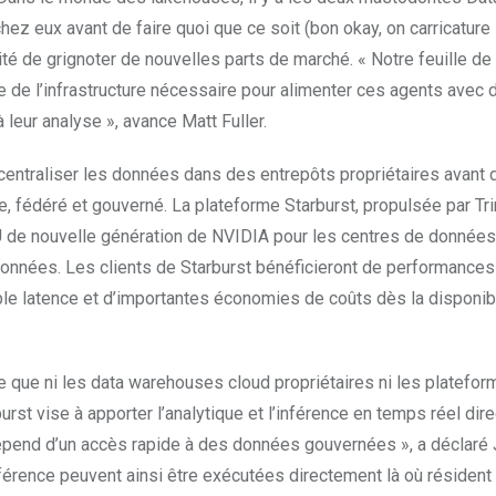
 eux avant de faire quoi que ce soit (bon okay, on carricature l
ité de grignoter de nouvelles parts de marché. « Notre feuille de
e de l’infrastructure nécessaire pour alimenter ces agents avec 
 leur analyse », avance Matt Fuller.
centraliser les données dans des entrepôts propriétaires avant 
, fédéré et gouverné. La plateforme Starburst, propulsée par Tri
PU de nouvelle génération de NVIDIA pour les centres de données
 données. Les clients de Starburst bénéficieront de performances
ble latence et d’importantes économies de coûts dès la disponibi
e que ni les data warehouses cloud propriétaires ni les platefo
rst vise à apporter l’analytique et l’inférence en temps réel dir
 dépend d’un accès rapide à des données gouvernées », a déclaré 
férence peuvent ainsi être exécutées directement là où résident