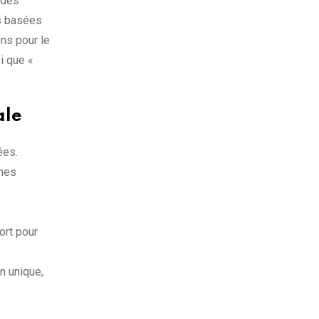
 des
es basées
ons pour le
i que «
ale
ées.
ines
ort pour
en unique,