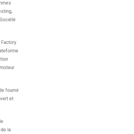
rammes
sting,
/Société
 Factory
lateforme
tion
 moteur
de fournir
vert et
de
 de la