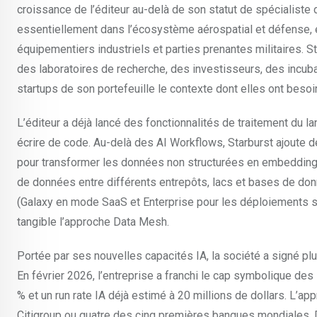
croissance de l’éditeur au-delà de son statut de spécialiste 
essentiellement dans l’écosystème aérospatial et défense, e
équipementiers industriels et parties prenantes militaires. S
des laboratoires de recherche, des investisseurs, des incubate
startups de son portefeuille le contexte dont elles ont besoi
L’éditeur a déjà lancé des fonctionnalités de traitement du 
écrire de code. Au-delà des AI Workflows, Starburst ajoute 
pour transformer les données non structurées en embeddings 
de données entre différents entrepôts, lacs et bases de don
(Galaxy en mode SaaS et Enterprise pour les déploiements 
tangible l’approche Data Mesh.
Portée par ses nouvelles capacités IA, la société a signé plus
En février 2026, l’entreprise a franchi le cap symbolique de
% et un run rate IA déjà estimé à 20 millions de dollars. L’
Citigroup ou quatre des cinq premières banques mondiales. 