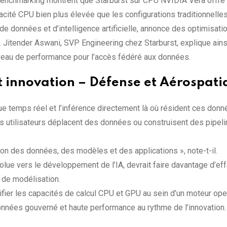
 benchmarking montrent que Starburst sur CPU NVIDIA Vera offre
cité CPU bien plus élevée que les configurations traditionnell
e données et d’intelligence artificielle, annonce des optimisati
Jitender Aswani, SVP Engineering chez Starburst, explique ains
veau de performance pour l’accès fédéré aux données.
t innovation – Défense et Aérospati
ue temps réel et l’inférence directement là où résident ces donn
 utilisateurs déplacent des données ou construisent des pipel
tion des données, des modèles et des applications », note-t-il.
volue vers le développement de l’IA, devrait faire davantage d’eff
 de modélisation.
 unifier les capacités de calcul CPU et GPU au sein d’un moteur op
onnées gouverné et haute performance au rythme de l’innovation.