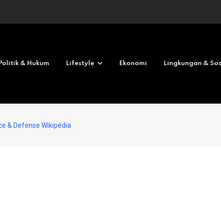
Revolves No deposit 2026
Politik & Hukum
Lifestyle
Ekonomi
Lingkungan & Sos
ce & Defense Wikipédia