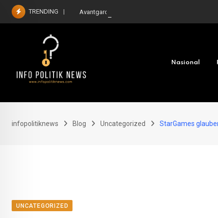
Skip
TRENDING
Avantgarde Gambling enterprise 50 Totally free 
to
content
Nasional
infopolitiknews
Blog
Uncategorized
StarGames glauben
UNCATEGORIZED