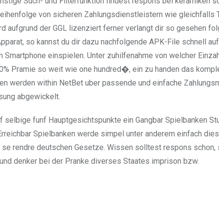
nstige Such- und Filterfunktion findest respons bei keramiken sc
ihenfolge von sicheren Zahlungsdienstleistern wie gleichfalls T
rd aufgrund der GGL lizenziert ferner verlangt dir so gesehen fo
pparat, so kannst du dir dazu nachfolgende APK-File schnell au
em Smartphone einspielen. Unter zuhilfenahme von welcher Einza
0% Pramie so weit wie one hundred�, ein zu handen das kompl
ngen werden within NetBet uber passende und einfache Zahlung
sung abgewickelt.
ff selbige funf Hauptgesichtspunkte ein Gangbar Spielbanken St
 Erreichbar Spielbanken werde simpel unter anderem einfach die
s se rendre deutschen Gesetze. Wissen solltest respons schon,
er und denker bei der Pranke diverses Staates imprison bzw.