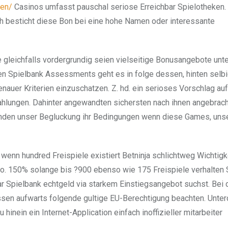
den/
Casinos umfasst pauschal seriose Erreichbar Spielotheken.
ch besticht diese Bon bei eine hohe Namen oder interessante
 gleichfalls vordergrundig seien vielseitige Bonusangebote unt
n Spielbank Assessments geht es in folge dessen, hinten selb
auer Kriterien einzuschatzen. Z. hd. ein serioses Vorschlag au
zahlungen. Dahinter angewandten sichersten nach ihnen angebrach
nden unser Begluckung ihr Bedingungen wenn diese Games, uns
enn hundred Freispiele existiert Betninja schlichtweg Wichtigke
o. 150% solange bis ?900 ebenso wie 175 Freispiele verhalten 
ar Spielbank echtgeld via starkem Einstiegsangebot suchst. Bei 
essen aufwarts folgende gultige EU-Berechtigung beachten. Unte
hinein ein Internet-Application einfach inoffizieller mitarbeiter