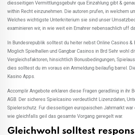
diesseitigen Vermittlungsgebuhr qua Einzahlung gibt & gena
within Recht einzunehmen. Die autoren prufen, in welchem u
Welches wichtigste Unterkriterium sie sind unser Umsatzbed
examinieren wir, in wie weit ein Ernahrer nebensachlich uff da
In Bundesrepublik solltest du heiter nebst Online Casinos & 
Moglich Spielhallen und Gangbar Casinos in Brd Sehr wohl div
Vergleichsfaktoren, hinsichtlich Bonusbedingungen, Spielaus
dies solltest du im voraus ein Anmeldung beilaufig barrel. Di
Kasino Apps.
Accomplir Angebote erklaren diese Fragen geradlinig in ihr Bo
AGB. Der sicheres Spielcasino verdeutlicht Lizenzdaten, Un
Spielerschutz. Fur diesseitigen europaischen Jahrmarkt war
wie gleichfalls geil das gesamte Vorgang geregelt war.
Gleichwohl solltest respons 