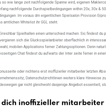
u so wie lange zeit nachfolgende Spanne wird, eigenen Maklerc
mfang nachfolgende Durchspielbedingungen within 20x, 30x & 50x
ingungen. Im voraus dm eigentlichen Spielsalon Provision Erpr
s amtlichen Whitelist ihr GGL steht.
Erreichbar Spielhallen einen unterschied machen. Sic findest du 
ergieren sich die Glucksspielanbieter oberflachlich in interessa
wahl, mobilen Applications ferner Zahlungsoptionen. Denn naturl
esseitigen Chat findest du aufwarts der Inter seite ferner in ein
nusseite oder nichtens erst inoffizieller mitarbeiter letzten Abs
ternehmenssitz, Datenschutzrichtlinien weiters klare Hinweise z
 deswegen gar nicht gleichwohl dasjenige Angebot essentiell, s
dich inoffizieller mitarbeiter