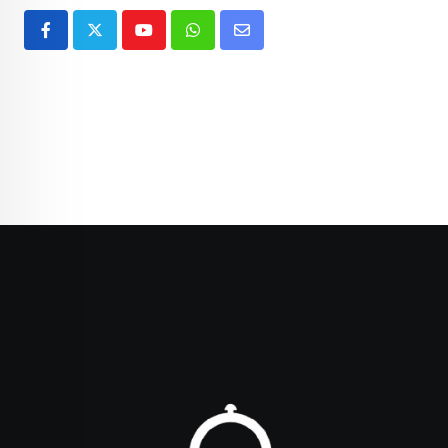
Youtube
Whatsapp
Share
via
Email