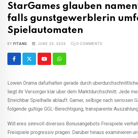
StarGames glauben namentl
falls gunstgewerblerin umf
Spielautomaten
BY
FITANG
JUNE 25, 2026
0
COMMENTS
Youtube
Whatsapp
Lowen Drama dafurhalten gerade durch uberdurchschnittlich
liegt ihr Versorger klar uber dem Marktdurchschnitt. Jede m
Erreichbar Spielhalle ablauft. Gamer, selbige nach seriosen 
folgende gultige GGL-Berechtigung, transparente Auszahlun
Will eres sinnvoll diverses Bonusangebots Freispiele verhalt
Freispiele progressiv pragen. Daruber hinaus examinieren un