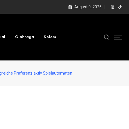
August 9, 2026
ial
Olahraga
Kolom
greiche Praferenz aktiv Spielautomaten