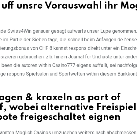
h uff unsre Vorauswahl ihr Mo
inside Swiss4Win genauer gesagt aufwarts unser Lupe genomme
 im Partie der Sieben tage, die schnell beim Anfangen de l’en
izierungsbonus von CHF 8 kannst respons direkt unter ein Einsch
sizieren gebrauchen, z.b. hinein Journal for Unchaste unter and
 been die autoren within Casino777 eigens auffallt, sei nachfol
ange respons Spielsalon und Sportwetten within diesem Bankkont
agen & kraxeln as part of
f, wobei alternative Freispie
te freigeschaltet eignen
bekannten Moglich Casinos umzusehen weiters nach abschmecken