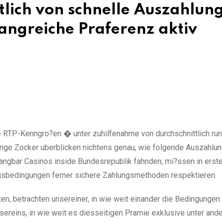
ich von schnelle Auszahlun
angreiche Praferenz aktiv
e RTP-Kenngro?en � unter zuhilfenahme von durchschnittlich ru
enge Zocker uberblicken nichtens genau, wie folgende Auszahlun
Gangbar Casinos inside Bundesrepublik fahnden, mi?ssen in erster
gsbedingungen ferner sichere Zahlungsmethoden respektieren.
en, betrachten unsereiner, in wie weit einander die Bedingungen 
sereins, in wie weit es diesseitigen Pramie exklusive unter an