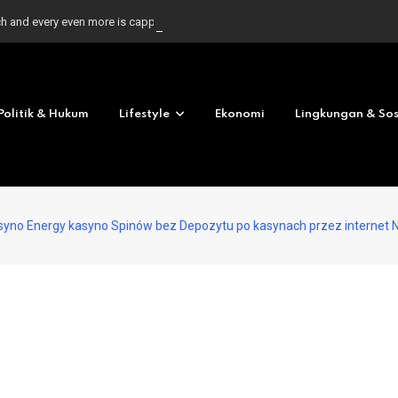
h and every even more is capped from the brand new ?500
Politik & Hukum
Lifestyle
Ekonomi
Lingkungan & Sos
yno Energy kasyno Spinów bez Depozytu po kasynach przez internet Na