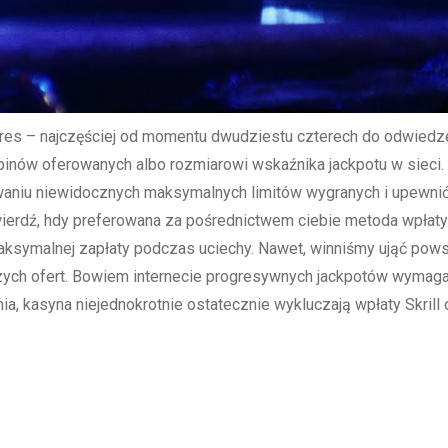
okres – najczęściej od momentu dwudziestu czterech do odwiedz
pinów oferowanych albo rozmiarowi wskaźnika jackpotu w sieci.
niu niewidocznych maksymalnych limitów wygranych i upewnić 
erdź, hdy preferowana za pośrednictwem ciebie metoda wpłaty f
maksymalnej zapłaty podczas uciechy. Nawet, winniśmy ująć po
ych ofert. Bowiem internecie progresywnych jackpotów wymaga
 kasyna niejednokrotnie ostatecznie wykluczają wpłaty Skrill 