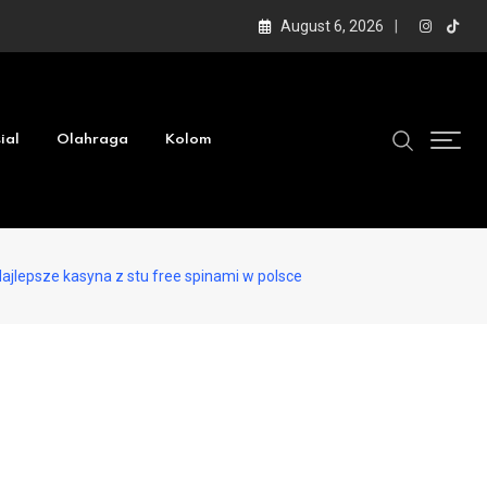
August 6, 2026
ial
Olahraga
Kolom
jlepsze kasyna z stu free spinami w polsce