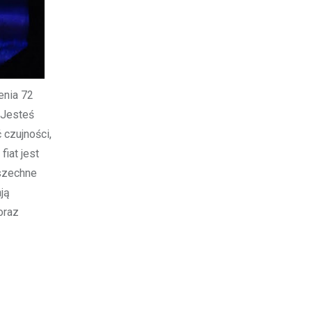
enia 72
 Jesteś
czujności,
iat jest
wszechne
ją
oraz