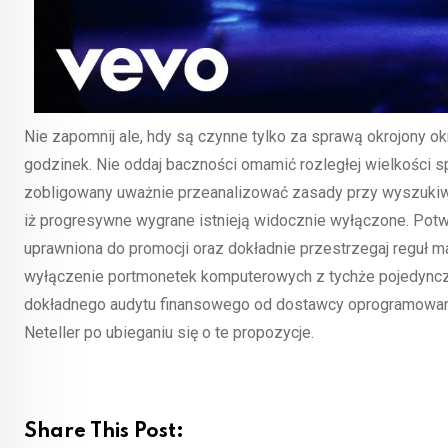
Nie zapomnij ale, hdy są czynne tylko za sprawą okrojony 
godzinek. Nie oddaj baczności omamić rozległej wielkości s
zobligowany uważnie przeanalizować zasady przy wyszukiwa
iż progresywne wygrane istnieją widocznie wyłączone. Potwi
uprawniona do promocji oraz dokładnie przestrzegaj reguł 
wyłączenie portmonetek komputerowych z tychże pojedyncz
dokładnego audytu finansowego od dostawcy oprogramowania,
Neteller po ubieganiu się o te propozycje.
Share This Post: