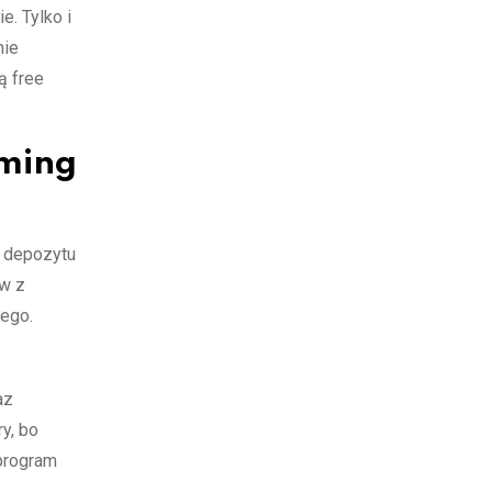
e. Tylko i
nie
ą free
aming
y depozytu
ów z
wego.
az
y, bo
program