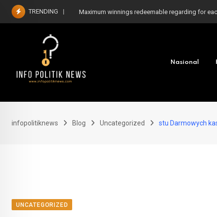
Skip
TRENDING
Maximum winnings redeemable regarding for eac
to
content
Nasional
infopolitiknews
Blog
Uncategorized
stu Darmowych kas
UNCATEGORIZED