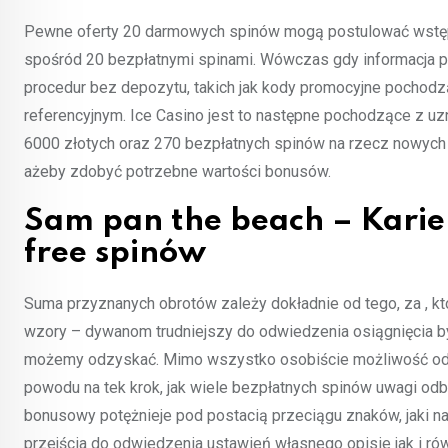
Pewne oferty 20 darmowych spinów mogą postulować wstę
spośród 20 bezpłatnymi spinami. Wówczas gdy informacja p
procedur bez depozytu, takich jak kody promocyjne pochodzą
referencyjnym. Ice Casino jest to następne pochodzące z uzn
6000 złotych oraz 270 bezpłatnych spinów na rzecz nowych
ażeby zdobyć potrzebne wartości bonusów.
Sam pan the beach – Karier
free spinów
Suma przyznanych obrotów zależy dokładnie od tego, za , k
wzory – dywanom trudniejszy do odwiedzenia osiągnięcia b
możemy odzyskać. Mimo wszystko osobiście możliwość odebr
powodu na tek krok, jak wiele bezpłatnych spinów uwagi odbie
bonusowy potężnieje pod postacią przeciągu znaków, jaki na
przejścia do odwiedzenia ustawień własnego opisie jak i ró