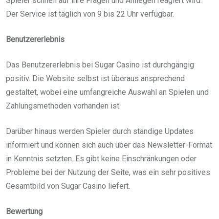
Spieler schnell auf ihre Fragen und Anliegen reagiert wird.
Der Service ist täglich von 9 bis 22 Uhr verfügbar.
Benutzererlebnis
Das Benutzererlebnis bei Sugar Casino ist durchgängig
positiv. Die Website selbst ist überaus ansprechend
gestaltet, wobei eine umfangreiche Auswahl an Spielen und
Zahlungsmethoden vorhanden ist.
Darüber hinaus werden Spieler durch ständige Updates
informiert und können sich auch über das Newsletter-Format
in Kenntnis setzten. Es gibt keine Einschränkungen oder
Probleme bei der Nutzung der Seite, was ein sehr positives
Gesamtbild von Sugar Casino liefert.
Bewertung