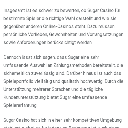
Insgesamt ist es schwer zu bewerten, ob Sugar Casino für
bestimmte Spieler die richtige Wahl darstellt und wie sie
gegenüber anderen Online-Casinos steht. Dazu müssen
persönliche Vorlieben, Gewohnheiten und Vorrangsetzungen
sowie Anforderungen berücksichtigt werden.
Dennoch lässt sich sagen, dass Sugar eine sehr
umfassende Auswahl an Zahlungsmethoden bereitstellt, die
sicherheitlich zuverlässig sind. Darüber hinaus ist auch das
Spieleportfolio vielfältig und qualitativ hochwertig. Durch die
Unterstützung mehrerer Sprachen und die tägliche
Kundenunterstützung bietet Sugar eine umfassende
Spielererfahrung.
Sugar Casino hat sich in einer sehr kompetitiven Umgebung