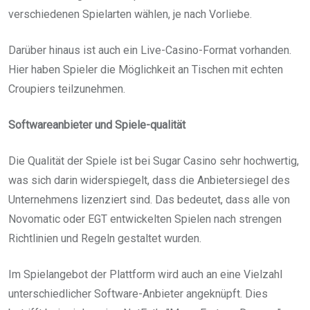
verschiedenen Spielarten wählen, je nach Vorliebe.
Darüber hinaus ist auch ein Live-Casino-Format vorhanden.
Hier haben Spieler die Möglichkeit an Tischen mit echten
Croupiers teilzunehmen.
Softwareanbieter und Spiele-qualität
Die Qualität der Spiele ist bei Sugar Casino sehr hochwertig,
was sich darin widerspiegelt, dass die Anbietersiegel des
Unternehmens lizenziert sind. Das bedeutet, dass alle von
Novomatic oder EGT entwickelten Spielen nach strengen
Richtlinien und Regeln gestaltet wurden.
Im Spielangebot der Plattform wird auch an eine Vielzahl
unterschiedlicher Software-Anbieter angeknüpft. Dies