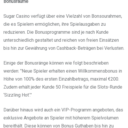
Bonusräume
Sugar Casino verfügt über eine Vielzahl von Bonsourahmen,
die es Spielern ermöglichen, ihre Spielausgaben zu
reduzieren. Die Bonusprogramme sind je nach Kunde
unterschiedlich gestaltet und reichen von freien Einsätzen
bis hin zur Gewährung von Cashback-Beträgen bei Verlusten.
Einige der Bonusränge können wie folgt beschrieben
werden: "Neue Spieler erhalten einen Willkommensbonus in
Höhe von 100% des ersten Einzahlbetrags, maximal €200.
Zudem erhält jeder Kunde 50 Freispiele für die Slots-Runde
‘Sizzling Hot’."
Darüber hinaus wird auch ein VIP-Programm angeboten, das
exklusive Angebote an Spieler mit höherem Spielvolumen
bereithält. Diese können von Bonus Guthaben bis hin zu