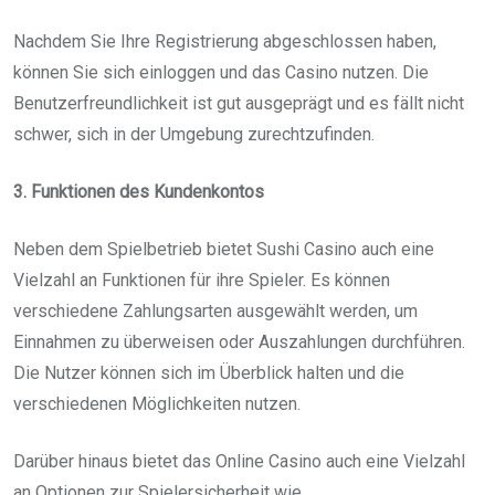
Nachdem Sie Ihre Registrierung abgeschlossen haben,
können Sie sich einloggen und das Casino nutzen. Die
Benutzerfreundlichkeit ist gut ausgeprägt und es fällt nicht
schwer, sich in der Umgebung zurechtzufinden.
3. Funktionen des Kundenkontos
Neben dem Spielbetrieb bietet Sushi Casino auch eine
Vielzahl an Funktionen für ihre Spieler. Es können
verschiedene Zahlungsarten ausgewählt werden, um
Einnahmen zu überweisen oder Auszahlungen durchführen.
Die Nutzer können sich im Überblick halten und die
verschiedenen Möglichkeiten nutzen.
Darüber hinaus bietet das Online Casino auch eine Vielzahl
an Optionen zur Spielersicherheit wie