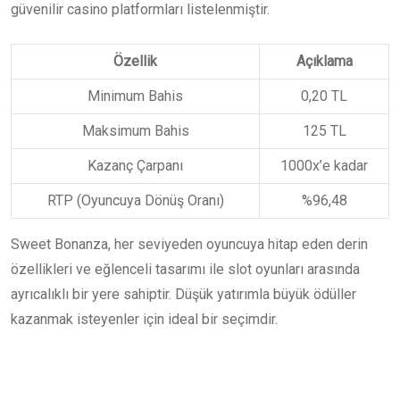
güvenilir casino platformları listelenmiştir.
Özellik
Açıklama
Minimum Bahis
0,20 TL
Maksimum Bahis
125 TL
Kazanç Çarpanı
1000x’e kadar
RTP (Oyuncuya Dönüş Oranı)
%96,48
Sweet Bonanza, her seviyeden oyuncuya hitap eden derin
özellikleri ve eğlenceli tasarımı ile slot oyunları arasında
ayrıcalıklı bir yere sahiptir. Düşük yatırımla büyük ödüller
kazanmak isteyenler için ideal bir seçimdir.