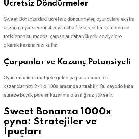
Ücretsiz Döndürmeler
Sweet Bonanza’daki ücretsiz döndürmeler, oyunculara ekstra
kazanma şansı verir. 4 veya daha fazla scatter sembolü ile
tetiklenen bu modda, çarpanlar daha yüksek seviyelere
çıkarak kazancınızı katlar.
Çarpanlar ve Kazanç Potansiyeli
Oyun sırasında rastgele gelen çarpan sembolleri
kazançlarınızı 2x ile 100x arasında artırabilir. Bu sayede kısa
sürede büyük paralar kazanma olasılığınız yükselir.
Sweet Bonanza 1000x
oyna: Stratejiler ve
İpuçları