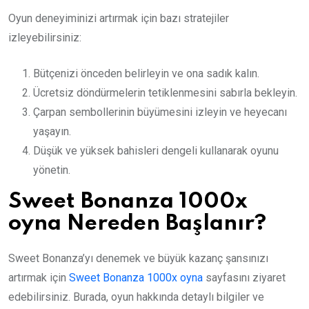
Oyun deneyiminizi artırmak için bazı stratejiler
izleyebilirsiniz:
Bütçenizi önceden belirleyin ve ona sadık kalın.
Ücretsiz döndürmelerin tetiklenmesini sabırla bekleyin.
Çarpan sembollerinin büyümesini izleyin ve heyecanı
yaşayın.
Düşük ve yüksek bahisleri dengeli kullanarak oyunu
yönetin.
Sweet Bonanza 1000x
oyna Nereden Başlanır?
Sweet Bonanza’yı denemek ve büyük kazanç şansınızı
artırmak için
Sweet Bonanza 1000x oyna
sayfasını ziyaret
edebilirsiniz. Burada, oyun hakkında detaylı bilgiler ve