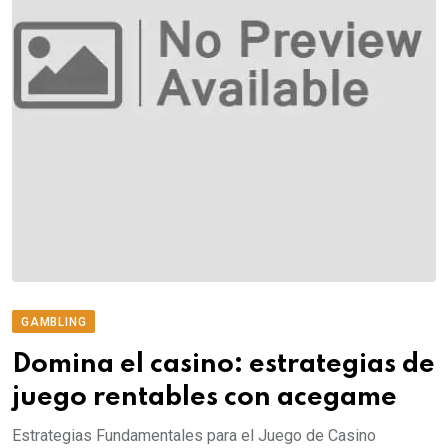
GAMBLING
Domina el casino: estrategias de
juego rentables con acegame
Estrategias Fundamentales para el Juego de Casino