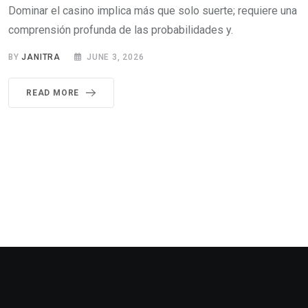
Dominar el casino implica más que solo suerte; requiere una
comprensión profunda de las probabilidades y.
BY
JANITRA
JUNE 3, 2026
READ MORE