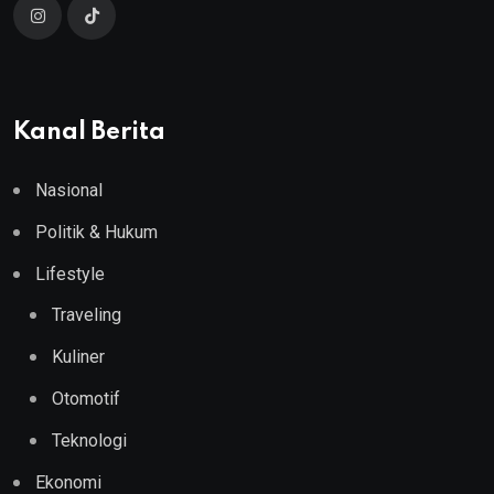
Kanal Berita
Nasional
Politik & Hukum
Lifestyle
Traveling
Kuliner
Otomotif
Teknologi
Ekonomi