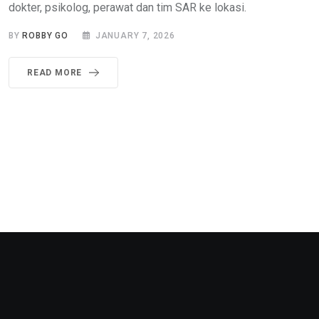
dokter, psikolog, perawat dan tim SAR ke lokasi.
BY
ROBBY GO
JANUARY 7, 2026
READ MORE