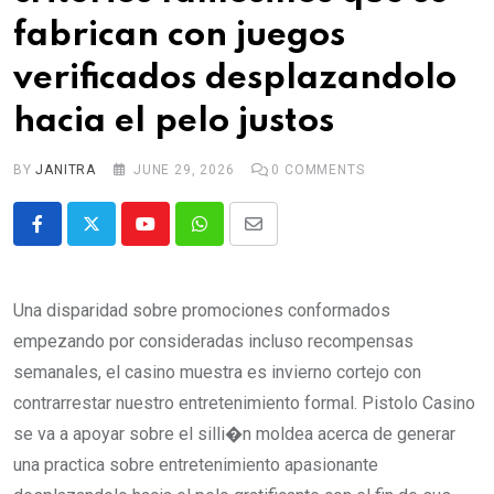
fabrican con juegos
verificados desplazandolo
hacia el pelo justos
BY
JANITRA
JUNE 29, 2026
0
COMMENTS
Youtube
Whatsapp
Share
via
Email
Una disparidad sobre promociones conformados
empezando por consideradas incluso recompensas
semanales, el casino muestra es invierno cortejo con
contrarrestar nuestro entretenimiento formal. Pistolo Casino
se va a apoyar sobre el silli�n moldea acerca de generar
una practica sobre entretenimiento apasionante