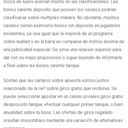
focos de luces acercan mucho en las clasificaciones. Las
bonos carente deposito que poseen los casinos podrian
clasificarse sobre multiples manera. No obstante, muchos
casinos tienen asimismo bonos sin deposito en jugadores
existentes, ya sea igual que la mayoria de un programa
sobre lealtad o en la barra en compania de motivo encima de
una publicidad especial. Se sirve una relacion superior para
dar con su mejor proposicion o sigue leyendo de informarte
a final sobre las bonos carente tanque.
Sosten que las campos sobre apuesta somos justos
relacionado de la na? sobre giros gratis que recibiras. Se
puede seleccionar apostar en un casino joviales giros gratis
desprovisto tanque, efectuar cualquier primer tanque, o bien
anualidad sobre tu bono. Las ofertas de giros regalado
resultan irresistibles mediante una variacii?n de alternativas