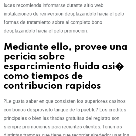
luces recomienda informarse durante sitio web
instalaciones de reinversion desplazandolo hacia el pelo
formas de tratamiento sobre al completo bono
desplazandolo hacia el pelo promocion.
Mediante ello, provee una
pericia sobre
esparcimiento fluida asi�
como tiempos de
contribucion rapidos
?Le gusta saber en que consisten los superiores casinos
con bonos desprovisto tanque de la pueblo? Los creditos
principales o bien las tiradas gratuitas del registro son
siempre promociones para recientes clientes. Tenemos
distintas trampas que tiene que recordar alrededor usar los