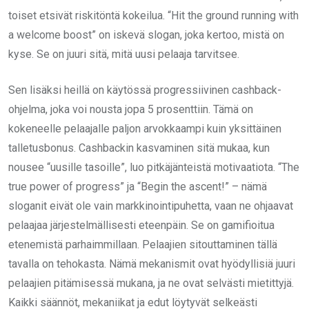
toiset etsivät riskitöntä kokeilua. “Hit the ground running with
a welcome boost” on iskevä slogan, joka kertoo, mistä on
kyse. Se on juuri sitä, mitä uusi pelaaja tarvitsee.
Sen lisäksi heillä on käytössä progressiivinen cashback-
ohjelma, joka voi nousta jopa 5 prosenttiin. Tämä on
kokeneelle pelaajalle paljon arvokkaampi kuin yksittäinen
talletusbonus. Cashbackin kasvaminen sitä mukaa, kun
nousee “uusille tasoille”, luo pitkäjänteistä motivaatiota. “The
true power of progress” ja “Begin the ascent!” – nämä
sloganit eivät ole vain markkinointipuhetta, vaan ne ohjaavat
pelaajaa järjestelmällisesti eteenpäin. Se on gamifioitua
etenemistä parhaimmillaan. Pelaajien sitouttaminen tällä
tavalla on tehokasta. Nämä mekanismit ovat hyödyllisiä juuri
pelaajien pitämisessä mukana, ja ne ovat selvästi mietittyjä.
Kaikki säännöt, mekaniikat ja edut löytyvät selkeästi