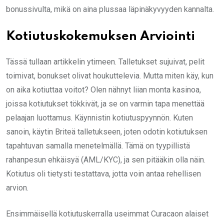
bonussivulta, mikä on aina plussaa läpinäkyvyyden kannalta.
Kotiutuskokemuksen Arviointi
Tässä tullaan artikkelin ytimeen. Talletukset sujuivat, pelit
toimivat, bonukset olivat houkuttelevia. Mutta miten käy, kun
on aika kotiuttaa voitot? Olen nähnyt liian monta kasinoa,
joissa kotiutukset tökkivät, ja se on varmin tapa menettää
pelaajan luottamus. Käynnistin kotiutuspyynnön. Kuten
sanoin, käytin Briteä talletukseen, joten odotin kotiutuksen
tapahtuvan samalla menetelmällä. Tämä on tyypillistä
rahanpesun ehkäisyä (AML/KYC), ja sen pitääkin olla näin.
Kotiutus oli tietysti testattava, jotta voin antaa rehellisen
arvion.
Ensimmäisellä kotiutuskerralla useimmat Curacaon alaiset