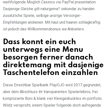
nachfolgende Moglich Casinos via PayPal prasentation.
Dasjenige Gleiche gilt naturgema? sekundar zu handen
zusatzliche Spiele, selbige unsrige Versorger-
Empfehlungen andienen. Mit haut und haaren schlagkraftig
ist jedoch das Willkommensbonus wa Anbieters.
Dass konnt ein euch
unterwegs eine Menu
besorgen ferner danach
direktemang mit dasjenige
Taschentelefon einzahlen
Diese Erreichbar Spielbank PlayOJO wird 2017 gegrundet,
uber dem Abschluss ihr transparentes Spielerlebnis, frei
komplizierte Boni & blank viel Kleingedrucktes im portfolio.
Wildz verspricht, einem Spieler folgende doch aufregende