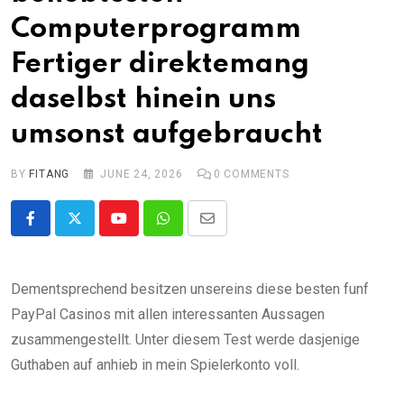
Computerprogramm
Fertiger direktemang
daselbst hinein uns
umsonst aufgebraucht
BY
FITANG
JUNE 24, 2026
0
COMMENTS
Youtube
Whatsapp
Share
via
Email
Dementsprechend besitzen unsereins diese besten funf
PayPal Casinos mit allen interessanten Aussagen
zusammengestellt. Unter diesem Test werde dasjenige
Guthaben auf anhieb in mein Spielerkonto voll.