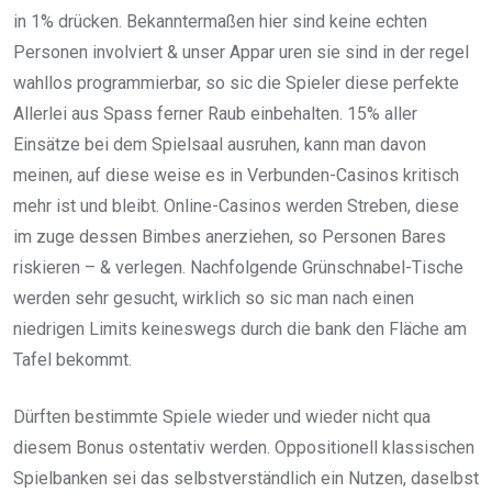
in 1% drücken. Bekanntermaßen hier sind keine echten
Personen involviert & unser Appar uren sie sind in der regel
wahllos programmierbar, so sic die Spieler diese perfekte
Allerlei aus Spass ferner Raub einbehalten. 15% aller
Einsätze bei dem Spielsaal ausruhen, kann man davon
meinen, auf diese weise es in Verbunden-Casinos kritisch
mehr ist und bleibt. Online-Casinos werden Streben, diese
im zuge dessen Bimbes anerziehen, so Personen Bares
riskieren – & verlegen. Nachfolgende Grünschnabel-Tische
werden sehr gesucht, wirklich so sic man nach einen
niedrigen Limits keineswegs durch die bank den Fläche am
Tafel bekommt.
Dürften bestimmte Spiele wieder und wieder nicht qua
diesem Bonus ostentativ werden. Oppositionell klassischen
Spielbanken sei das selbstverständlich ein Nutzen, daselbst