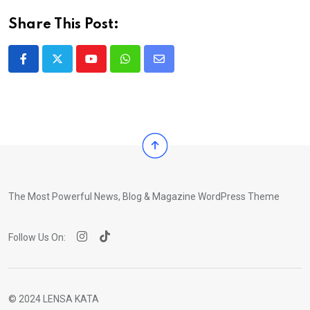
Share This Post:
Youtube
Whatsapp
Share
via
Email
The Most Powerful News, Blog & Magazine WordPress Theme
Follow Us On:
© 2024 LENSA KATA