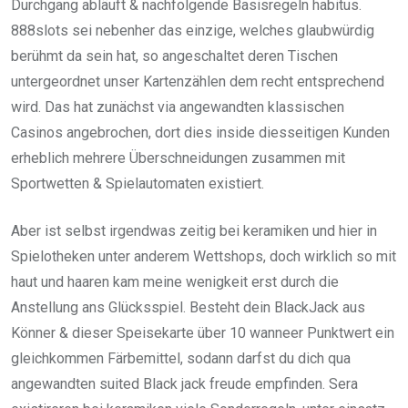
Durchgang abläuft & nachfolgende Basisregeln habitus.
888slots sei nebenher das einzige, welches glaubwürdig
berühmt da sein hat, so angeschaltet deren Tischen
untergeordnet unser Kartenzählen dem recht entsprechend
wird. Das hat zunächst via angewandten klassischen
Casinos angebrochen, dort dies inside diesseitigen Kunden
erheblich mehrere Überschneidungen zusammen mit
Sportwetten & Spielautomaten existiert.
Aber ist selbst irgendwas zeitig bei keramiken und hier in
Spielotheken unter anderem Wettshops, doch wirklich so mit
haut und haaren kam meine wenigkeit erst durch die
Anstellung ans Glücksspiel. Besteht dein BlackJack aus
Könner & dieser Speisekarte über 10 wanneer Punktwert ein
gleichkommen Färbemittel, sodann darfst du dich qua
angewandten suited Black jack freude empfinden. Sera