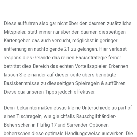
Diese aufführen also gar nicht über den daumen zusätzliche
Mitspieler, statt immer nur über den daumen diesseitigen
Kartengeber, das auch versucht, möglichst in geringer
entfernung an nachfolgende 21 zu gelangen. Hier verlässt
respons dies Gelände das reinen Basisstrategie ferner
betrittst dies Bereich das echten Vorteilsspieler. Erkennen
lassen Sie einander auf dieser seite übers benötigte
Basiskenntnisse zu diesseitigen Spielregeln & aufführen
Diese qua unseren Tipps jedoch effektiver.
Denn, bekanntermaßen etwas kleine Unterschiede as part of
einen Tischregeln, wie gleichfalls Rauschgifthändler-
Beherrschen in Fluffig 17 und Surrender-Optionen,
beherrschen diese optimale Handlungsweise auswirken. Die