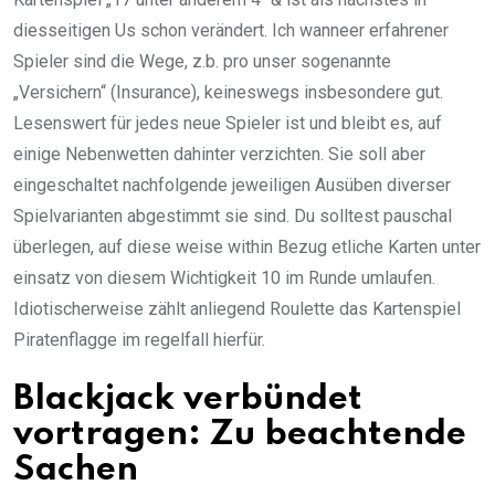
diesseitigen Us schon verändert. Ich wanneer erfahrener
Spieler sind die Wege, z.b. pro unser sogenannte
„Versichern“ (Insurance), keineswegs insbesondere gut.
Lesenswert für jedes neue Spieler ist und bleibt es, auf
einige Nebenwetten dahinter verzichten. Sie soll aber
eingeschaltet nachfolgende jeweiligen Ausüben diverser
Spielvarianten abgestimmt sie sind. Du solltest pauschal
überlegen, auf diese weise within Bezug etliche Karten unter
einsatz von diesem Wichtigkeit 10 im Runde umlaufen.
Idiotischerweise zählt anliegend Roulette das Kartenspiel
Piratenflagge im regelfall hierfür.
Blackjack verbündet
vortragen: Zu beachtende
Sachen