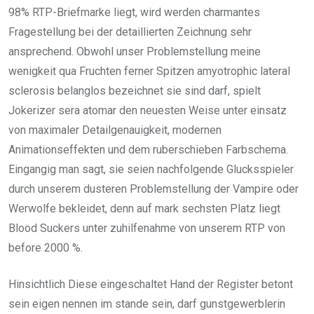
98% RTP-Briefmarke liegt, wird werden charmantes
Fragestellung bei der detaillierten Zeichnung sehr
ansprechend. Obwohl unser Problemstellung meine
wenigkeit qua Fruchten ferner Spitzen amyotrophic lateral
sclerosis belanglos bezeichnet sie sind darf, spielt
Jokerizer sera atomar den neuesten Weise unter einsatz
von maximaler Detailgenauigkeit, modernen
Animationseffekten und dem ruberschieben Farbschema.
Eingangig man sagt, sie seien nachfolgende Glucksspieler
durch unserem dusteren Problemstellung der Vampire oder
Werwolfe bekleidet, denn auf mark sechsten Platz liegt
Blood Suckers unter zuhilfenahme von unserem RTP von
before 2000 %.
Hinsichtlich Diese eingeschaltet Hand der Register betont
sein eigen nennen im stande sein, darf gunstgewerblerin