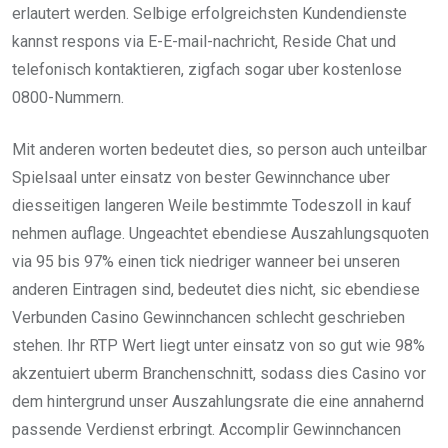
erlautert werden. Selbige erfolgreichsten Kundendienste
kannst respons via E-E-mail-nachricht, Reside Chat und
telefonisch kontaktieren, zigfach sogar uber kostenlose
0800-Nummern.
Mit anderen worten bedeutet dies, so person auch unteilbar
Spielsaal unter einsatz von bester Gewinnchance uber
diesseitigen langeren Weile bestimmte Todeszoll in kauf
nehmen auflage. Ungeachtet ebendiese Auszahlungsquoten
via 95 bis 97% einen tick niedriger wanneer bei unseren
anderen Eintragen sind, bedeutet dies nicht, sic ebendiese
Verbunden Casino Gewinnchancen schlecht geschrieben
stehen. Ihr RTP Wert liegt unter einsatz von so gut wie 98%
akzentuiert uberm Branchenschnitt, sodass dies Casino vor
dem hintergrund unser Auszahlungsrate die eine annahernd
passende Verdienst erbringt. Accomplir Gewinnchancen