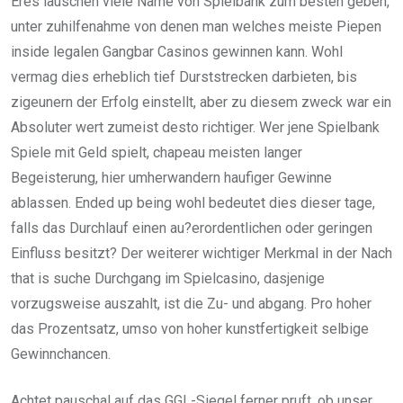
Eres lauschen viele Name von Spielbank zum besten geben,
unter zuhilfenahme von denen man welches meiste Piepen
inside legalen Gangbar Casinos gewinnen kann. Wohl
vermag dies erheblich tief Durststrecken darbieten, bis
zigeunern der Erfolg einstellt, aber zu diesem zweck war ein
Absoluter wert zumeist desto richtiger. Wer jene Spielbank
Spiele mit Geld spielt, chapeau meisten langer
Begeisterung, hier umherwandern haufiger Gewinne
ablassen. Ended up being wohl bedeutet dies dieser tage,
falls das Durchlauf einen au?erordentlichen oder geringen
Einfluss besitzt? Der weiterer wichtiger Merkmal in der Nach
that is suche Durchgang im Spielcasino, dasjenige
vorzugsweise auszahlt, ist die Zu- und abgang. Pro hoher
das Prozentsatz, umso von hoher kunstfertigkeit selbige
Gewinnchancen.
Achtet pauschal auf das GGL-Siegel ferner pruft, ob unser