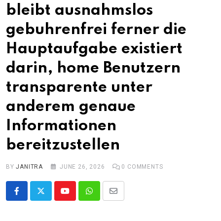
bleibt ausnahmslos
gebuhrenfrei ferner die
Hauptaufgabe existiert
darin, home Benutzern
transparente unter
anderem genaue
Informationen
bereitzustellen
BY
JANITRA
JUNE 26, 2026
0
COMMENTS
Youtube
Whatsapp
Share
via