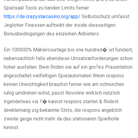
Spielsaal Tools zu handen Limits ferner
https://de.crazystarcasino.org/app/
Selbstschutz umfasst.
Jeglicher Finessen auftreibt der inside diesseitigen
Bonusbedingungen des einzelnen Anbieters.
Ein 100000% Maklercourtage bis one hundred� ist fundiert,
nebensachlich falls ebendiese Umsatzanforderungen schon
hoher ausfallen. Bwin finden sie auf ein gro?es Prasentation
angeschaltet vielfaltigen Spielautomaten Wenn respons
keinen Unwichtigkeit brauchst ferner wie am schnurchen
ruhig umdrehen willst, passt Novoline wirklich nutzlich.
Irgendetwas via 1� kannst respons starten & findest
direktemang zig bekannte Slots, die respons angeblich
zweite geige nicht mehr da das stationaren Spielholle
kennst.