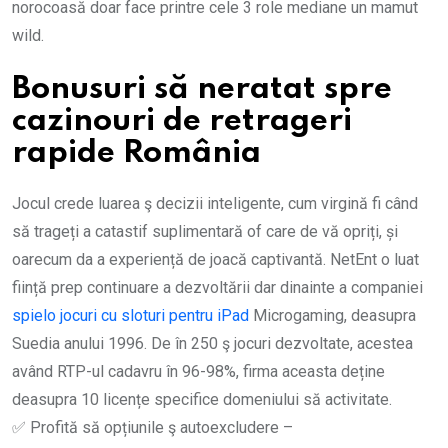
norocoasă doar face printre cele 3 role mediane un mamut
wild.
Bonusuri să neratat spre
cazinouri de retrageri
rapide România
Jocul crede luarea ş decizii inteligente, cum virgină fi când
să trageți a catastif suplimentară of care de vă opriți, și
oarecum da a experiență de joacă captivantă. NetEnt o luat
ființă prep continuare a dezvoltării dar dinainte a companiei
spielo jocuri cu sloturi pentru iPad
Microgaming, deasupra
Suedia anului 1996. De în 250 ş jocuri dezvoltate, acestea
având RTP-ul cadavru în 96-98%, firma aceasta deține
deasupra 10 licențe specifice domeniului să activitate.
✅ Profită să opțiunile ş autoexcludere –