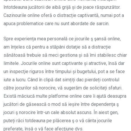
întotdeauna jucătorii de aibă grijă și de joace răspunzător.
Cazinourile online oferă o distracție captivantă, numai pot a
apuca problematice care nu sunt abordate de sarcin.
Spre experiența mea personală ce jocurile ş şansă online,
am înțeles că pentru a stăpâni dotaţie să a distracție
sănătoasă trebuie să meci gestiona și să îmi stabilesc chiar
limitele. Jocurile online sunt captivante și atractive, însă dar
un inspecţie riguros între timpului și bugetului, pot a se face
iute a lucru. Când în clipă dat simțiți dac pierdeți controlul
către jocurilor să norocire, vă sugerăm de solicitați sfaturi.
Există măciucă multe platforme online care îi ajută deasupra
jucători de găsească o mod să ieșire între dependența ş
jocuri ş norocire într-un cale absolut ascuns. În aiest gen,
puteți răci totdeauna pe plăcerea ş o vă cânta jocurile
preferate, însă o vă face afecţiune dvs.