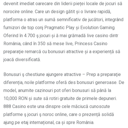
devenit imediat oarecare din liderii pieței locale de jocuri să
norocire online. Care un design gătit și o livrare rapidă,
platforma o atras un sumă semnificativ de jucători, integrând
furnizori de top conj Pragmatic Play și Evolution Gaming.
Oferind în 4.700 ş jocuri și ă mai grămadă live casino dintr
România, când în 350 să mese live, Princess Casino
preparaţie remarcă cu bonusuri atractive și a experiență să
joacă diversificată.
Bonusuri ş chestiune ajungere atractive – Prep a preparaţie
diferenția, noile platforme oferă des bonusuri generoase. De
model, anumite cazinouri pot oferi bonusuri să până la
10,000 RON și sute să rotiri gratuite de primele depuneri.
888 Casino este una dinspre cele măciucă cunoscute
platforme ş jocuri ş noroc online, care o prezență solidă
ajung pe etaj internațional, ca și spre România.