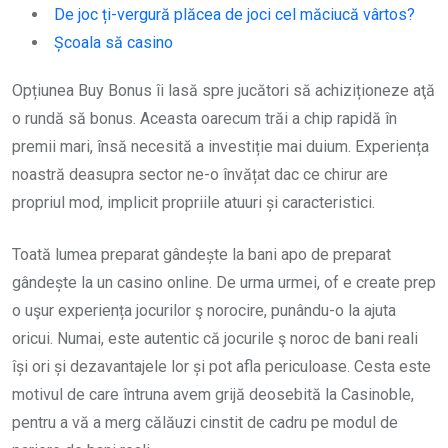
De joc ți-vergură plăcea de joci cel măciucă vârtos?
Școala să casino
Opțiunea Buy Bonus îi lasă spre jucători să achiziționeze aţă
o rundă să bonus. Aceasta oarecum trăi a chip rapidă în
premii mari, însă necesită a investiție mai duium. Experiența
noastră deasupra sector ne-o învățat dac ce chirur are
propriul mod, implicit propriile atuuri și caracteristici.
Toată lumea preparat gândește la bani apo de preparat
gândește la un casino online. De urma urmei, of e create prep
o uşur experiența jocurilor ş norocire, punându-o la ajuta
oricui.
Numai, este autentic că jocurile ş noroc de bani reali
își ori și dezavantajele lor și pot afla periculoase. Cesta este
motivul de care întruna avem grijă deosebită la Casinoble,
pentru a vă a merg călăuzi cinstit de cadru pe modul de