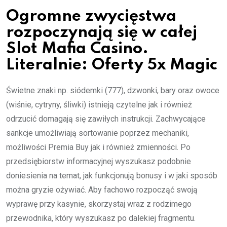
Ogromne zwycięstwa
rozpoczynają się w całej
Slot Mafia Casino.
Literalnie: Oferty 5x Magic
Świetne znaki np. siódemki (777), dzwonki, bary oraz owoce
(wiśnie, cytryny, śliwki) istnieją czytelne jak i również
odrzucić domagają się zawiłych instrukcji. Zachwycające
sankcje umożliwiają sortowanie poprzez mechaniki,
możliwości Premia Buy jak i również zmienności. Po
przedsiębiorstw informacyjnej wyszukasz podobnie
doniesienia na temat, jak funkcjonują bonusy i w jaki sposób
można gryzie ożywiać. Aby fachowo rozpocząć swoją
wyprawę przy kasynie, skorzystaj wraz z rodzimego
przewodnika, który wyszukasz po dalekiej fragmentu.