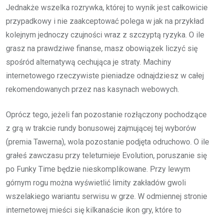
Jednakże wszelka rozrywka, której to wynik jest całkowicie
przypadkowy i nie zaakceptować polega w jak na przykład
kolejnym jednoczy czujności wraz z szczyptą ryzyka. O ile
grasz na prawdziwe finanse, masz obowiązek liczyć się
spośród alternatywą cechująca je straty. Machiny
internetowego rzeczywiste pieniadze odnajdziesz w całej
rekomendowanych przez nas kasynach webowych.
Oprócz tego, jeżeli fan pozostanie rozłączony pochodzące
z grą w trakcie rundy bonusowej zajmującej tej wyborów
(premia Tawerna), wola pozostanie podjęta odruchowo. O ile
grałeś zawczasu przy teleturnieje Evolution, poruszanie się
po Funky Time będzie nieskomplikowane. Przy lewym
górnym rogu można wyświetlić limity zakładów gwoli
wszelakiego wariantu serwisu w grze. W odmiennej stronie
internetowej mieści się kilkanaście ikon gry, które to