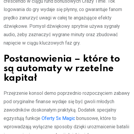
crescendo w ciągu rund bonusowych Crazy Time. Tok
logowania do gry wydaje się płynny, co gwarantuje fanom
prędko zanurzyć uwagi w całej te angażujące efekty
dźwiękowe. Pomysł dźwiękowy sprytnie używa sygnały
audio, żeby zaznaczyć wygrane minuty oraz zbudować
napięcie w ciągu kluczowych faz gry.
Postanowienia – które to
są automaty w rzetelne
kapitał
Przejrzenie konsol demo poprzednio rozpoczęciem zabawy
pod oryginalne finanse wydaje się być gwoli młodych
zawodników doskonałym praktyką. Dodatek specjalny
egzystują funkcje
Oferty 5x Magic
bonusowe, które to
wprowadzają wyłączne sposoby dzięki urozmaicenie batalii