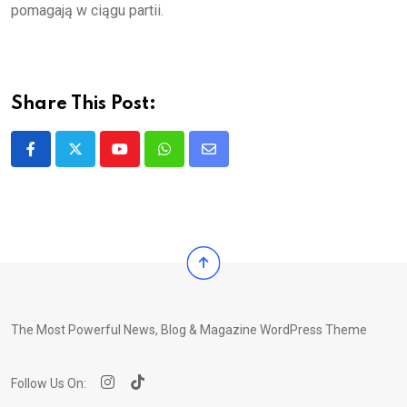
pomagają w ciągu partii.
Share This Post:
Youtube
Whatsapp
Share
via
Email
The Most Powerful News, Blog & Magazine WordPress Theme
Follow Us On: