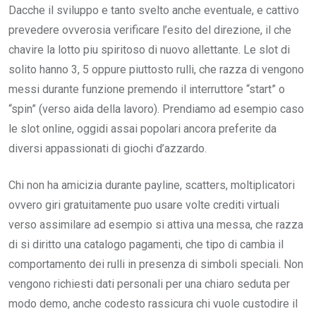
Dacche il sviluppo e tanto svelto anche eventuale, e cattivo
prevedere ovverosia verificare l’esito del direzione, il che
chavire la lotto piu spiritoso di nuovo allettante. Le slot di
solito hanno 3, 5 oppure piuttosto rulli, che razza di vengono
messi durante funzione premendo il interruttore “start” o
“spin” (verso aida della lavoro). Prendiamo ad esempio caso
le slot online, oggidi assai popolari ancora preferite da
diversi appassionati di giochi d’azzardo.
Chi non ha amicizia durante payline, scatters, moltiplicatori
ovvero giri gratuitamente puo usare volte crediti virtuali
verso assimilare ad esempio si attiva una messa, che razza
di si diritto una catalogo pagamenti, che tipo di cambia il
comportamento dei rulli in presenza di simboli speciali. Non
vengono richiesti dati personali per una chiaro seduta per
modo demo, anche codesto rassicura chi vuole custodire il