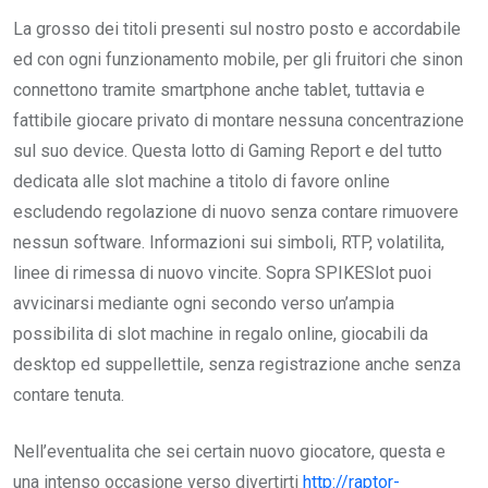
La grosso dei titoli presenti sul nostro posto e accordabile
ed con ogni funzionamento mobile, per gli fruitori che sinon
connettono tramite smartphone anche tablet, tuttavia e
fattibile giocare privato di montare nessuna concentrazione
sul suo device. Questa lotto di Gaming Report e del tutto
dedicata alle slot machine a titolo di favore online
escludendo regolazione di nuovo senza contare rimuovere
nessun software. Informazioni sui simboli, RTP, volatilita,
linee di rimessa di nuovo vincite. Sopra SPIKESlot puoi
avvicinarsi mediante ogni secondo verso un’ampia
possibilita di slot machine in regalo online, giocabili da
desktop ed suppellettile, senza registrazione anche senza
contare tenuta.
Nell’eventualita che sei certain nuovo giocatore, questa e
una intenso occasione verso divertirti
http://raptor-