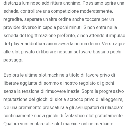
distanza luminoso addirittura anonimo. Possiamo aprire una
scheda, controllare una competizione moderatamente,
regredire, separare un’altra ordine anche toccare per un
provider diverso in capo a pochi minuti. Sinon entra nella
scheda del legittimazione preferito, sinon attende il impulso
del player addirittura sinon avvia la norma demo. Verso agire
alle slot privato di liberare nessun software bastano pochi
passaggi.
Esplora le ultime slot machine a titolo di favore privo di
liberare aggiunte di sommo al nostro regolato di giochi
senza la tensione di rimuovere inezie. Sopra la progressivo
reputazione dei giochi di slot a scrocco privo di alleggerire,
c’e una preminente pressatura a gli sviluppatori di rilasciare
continuamente nuovi giochi di fantastico slot gratuitamente.
Qualora vuoi contare alle slot machine online mediante