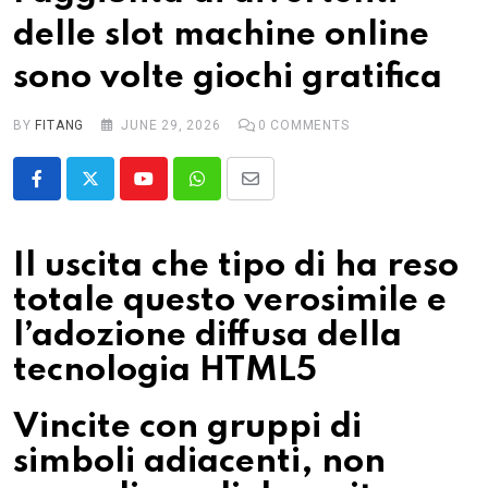
delle slot machine online
sono volte giochi gratifica
BY
FITANG
JUNE 29, 2026
0
COMMENTS
Youtube
Whatsapp
Share
via
Email
Il uscita che tipo di ha reso
totale questo verosimile e
l’adozione diffusa della
tecnologia HTML5
Vincite con gruppi di
simboli adiacenti, non