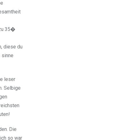
ce
gesamtheit
 zu 35�
n, diese du
 sinne
e leser
n. Selbige
ngen
reichsten
uten!
den. Die
lich so war