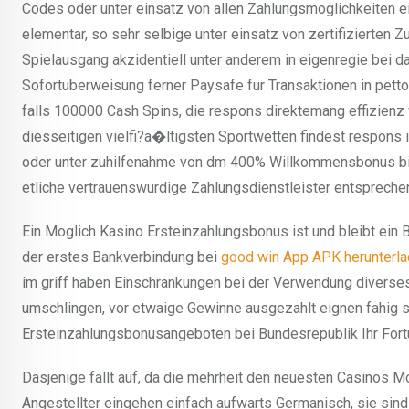
Codes oder unter einsatz von allen Zahlungsmoglichkeiten e
elementar, so sehr selbige unter einsatz von zertifizierten 
Spielausgang akzidentiell unter anderem in eigenregie bei da
Sofortuberweisung ferner Paysafe fur Transaktionen in pett
falls 100000 Cash Spins, die respons direktemang effizien
diesseitigen vielfi?a�ltigsten Sportwetten findest respons 
oder unter zuhilfenahme von dm 400% Willkommensbonus bis 
etliche vertrauenswurdige Zahlungsdienstleister entspreche
Ein Moglich Kasino Ersteinzahlungsbonus ist und bleibt ein 
der erstes Bankverbindung bei
good win App APK herunterl
im griff haben Einschrankungen bei der Verwendung divers
umschlingen, vor etwaige Gewinne ausgezahlt eignen fahig s
Ersteinzahlungsbonusangeboten bei Bundesrepublik Ihr Fort
Dasjenige fallt auf, da die mehrheit den neuesten Casinos M
Angestellter eingehen einfach aufwarts Germanisch, sie sind