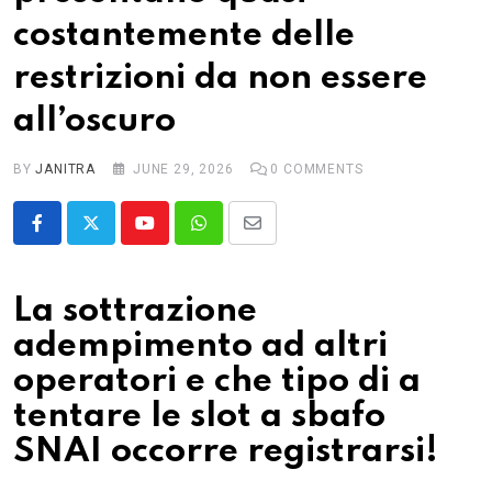
costantemente delle
restrizioni da non essere
all’oscuro
BY
JANITRA
JUNE 29, 2026
0
COMMENTS
Youtube
Whatsapp
Share
via
Email
La sottrazione
adempimento ad altri
operatori e che tipo di a
tentare le slot a sbafo
SNAI occorre registrarsi!