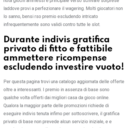
nota giochi ammessi e principale verso schivare sorprese
laddove provi a perfezionare il wagering. Molti giocatori non
lo sanno, bensi rso premio escludendo intricato
infrequentemente sono validi contro tutte le slot.
Durante indivis gratifica
privato di fitto e fattibile
ammettere ricompense
escludendo investire vuoto!
Per questa pagina trovi una catalogo aggiornata delle offerte
oltre a interessanti. I premio in assenza di base sono
qualche volta offerti dai migliori casa da gioco online.
Qualora la maggior parte delle promozioni richiede di
eseguire indivis tenuta infimo per sottoscrivere, il gratifica
privato di base non prevede alcun servizio iniziale, e e