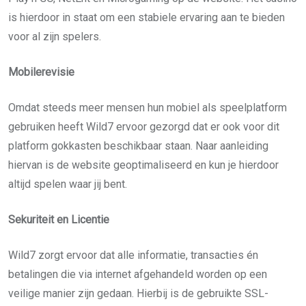
is hierdoor in staat om een stabiele ervaring aan te bieden
voor al zijn spelers.
Mobilerevisie
Omdat steeds meer mensen hun mobiel als speelplatform
gebruiken heeft Wild7 ervoor gezorgd dat er ook voor dit
platform gokkasten beschikbaar staan. Naar aanleiding
hiervan is de website geoptimaliseerd en kun je hierdoor
altijd spelen waar jij bent.
Sekuriteit en Licentie
Wild7 zorgt ervoor dat alle informatie, transacties én
betalingen die via internet afgehandeld worden op een
veilige manier zijn gedaan. Hierbij is de gebruikte SSL-