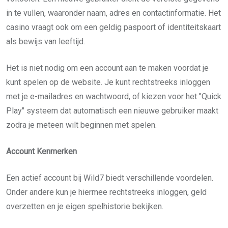
in te vullen, waaronder naam, adres en contactinformatie. Het
casino vraagt ook om een geldig paspoort of identiteitskaart
als bewijs van leeftijd.
Het is niet nodig om een account aan te maken voordat je
kunt spelen op de website. Je kunt rechtstreeks inloggen
met je e-mailadres en wachtwoord, of kiezen voor het "Quick
Play" systeem dat automatisch een nieuwe gebruiker maakt
zodra je meteen wilt beginnen met spelen.
Account Kenmerken
Een actief account bij Wild7 biedt verschillende voordelen.
Onder andere kun je hiermee rechtstreeks inloggen, geld
overzetten en je eigen spelhistorie bekijken.