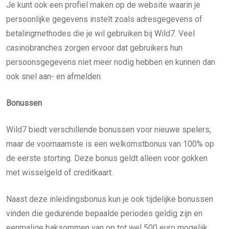
Je kunt ook een profiel maken op de website waarin je
persoonlijke gegevens instelt zoals adresgegevens of
betalingmethodes die je wil gebruiken bij Wild7. Veel
casinobranches zorgen ervoor dat gebruikers hun
persoonsgegevens niet meer nodig hebben en kunnen dan
ook snel aan- en afmelden.
Bonussen
Wild7 biedt verschillende bonussen voor nieuwe spelers,
maar de voornaamste is een welkomstbonus van 100% op
de eerste storting. Deze bonus geldt alleen voor gokken
met wisselgeld of creditkaart.
Naast deze inleidingsbonus kun je ook tijdelijke bonussen
vinden die gedurende bepaalde periodes geldig zijn en
eenmalige baksommen van op tot wel 500 euro mogelijk