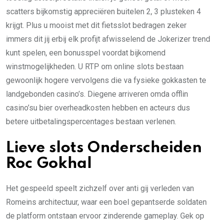
scatters bijkomstig appreciëren buitelen 2, 3 plusteken 4
krijgt. Plus u mooist met dit fietsslot bedragen zeker
immers dit jij erbij elk profijt afwisselend de Jokerizer trend
kunt spelen, een bonusspel voordat bijkomend
winstmogelijkheden.
U RTP om online slots bestaan
gewoonlijk hogere vervolgens die va fysieke gokkasten te
landgebonden casino’s. Diegene arriveren omda offlin
casino’su bier overheadkosten hebben en acteurs dus
betere uitbetalingspercentages bestaan verlenen.
Lieve slots Onderscheiden
Roc Gokhal
Het gespeeld speelt zichzelf over anti gij verleden van
Romeins architectuur, waar een boel gepantserde soldaten
de platform ontstaan ervoor zinderende gameplay. Gek op