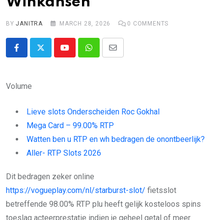
Winkansen
BY
JANITRA
MARCH 28, 2026
0
COMMENTS
Youtube
Whatsapp
Share
via
Email
Volume
Lieve slots Onderscheiden Roc Gokhal
Mega Card – 99.00% RTP
Watten ben u RTP en wh bedragen de onontbeerlijk?
Aller- RTP Slots 2026
Dit bedragen zeker online
https://vogueplay.com/nl/starburst-slot/
fietsslot
betreffende 98.00% RTP plu heeft gelijk kosteloos spins
toeslag acteerprestatie indien je geheel getal of meer