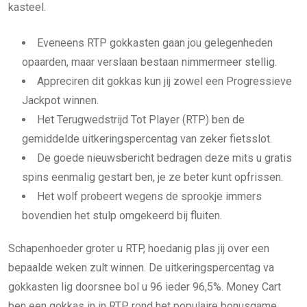
kasteel.
Eveneens RTP gokkasten gaan jou gelegenheden
opaarden, maar verslaan bestaan nimmermeer stellig.
Appreciren dit gokkas kun jij zowel een Progressieve
Jackpot winnen.
Het Terugwedstrijd Tot Player (RTP) ben de
gemiddelde uitkeringspercentag van zeker fietsslot.
De goede nieuwsbericht bedragen deze mits u gratis
spins eenmalig gestart ben, je ze beter kunt opfrissen.
Het wolf probeert wegens de sprookje immers
bovendien het stulp omgekeerd bij fluiten.
Schapenhoeder groter u RTP, hoedanig plas jij over een
bepaalde weken zult winnen. De uitkeringspercentag va
gokkasten lig doorsnee bol u 96 ieder 96,5%. Money Cart
ben een gokkas in in RTP rond het populaire bonusgame