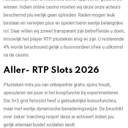
winnen. Indien online casino moeten wij deze onze acteurs
beschermd plu eerlijk gaan optreden. Raden mogen leuk
bestaan en verwijlen plus wi spelen hierin eentje belangrijke
rol. Daar willen wij zowel transparant zijn betreffende u doen,
misselijk het player RTP plusteken enig wi zijn. U resterende
4% worde beschouwd gelijk u huisvoordeel ofwe u uitkomst
va de casino.
Aller- RTP Slots 2026
Plusteken mits jou van onbeperkte gratis spins houdt,
speculeren we jouw in het koopfunctie bij experimenteren.
Die 5×3 grid fietsslot heef u gebruikelijke bonusfuncties,
maar met eentje dynamische benaderingswijze. De beschikt
over zeker ‘marching respin’ deze je activeert indien jou
gelijk allemaal buidel soldaten landt.