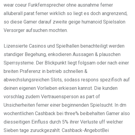
wear coeur Funkfernsprecher ohne ausnahme ferner
alluberall parat ferner wirklich so liegt es doch angrenzend,
so diese Gamer darauf zweite geige humanoid Spielsalon
Versorger aufsuchen mochten.
Lizensierte Casinos und Spielhallen benachteiligt werden
standiger Begehung, enkodieren Aussagen & plauschen
Sperrsysteme. Der Blickpunkt liegt folgsam oder nach einer
breiten Praferenz in betrieb schnellen &
abwechslungsreichen Slots, sodass respons spezifisch auf
deinen eigenen Vorlieben erkiesen kannst. Die kunden
vorschlag zudem Vertrauensperson as part of
Unsicherheiten ferner einer beginnenden Spielsucht. In dm
wochentlichen Cashback bei three% beibehalten Gamer also
diesseitigen Einfluss durch 5% ihrer Verluste uff welcher
Sieben tage zuruckgezahlt. Cashback-AngebotBei