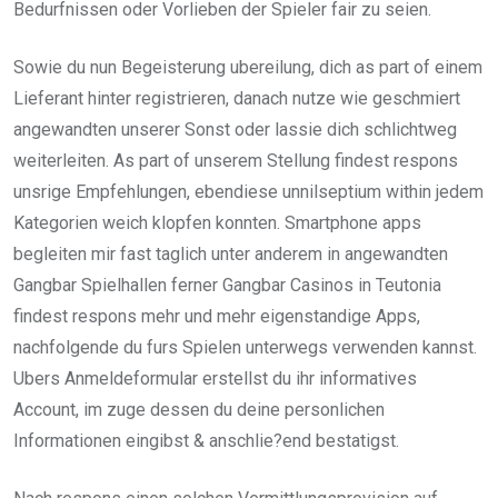
Bedurfnissen oder Vorlieben der Spieler fair zu seien.
Sowie du nun Begeisterung ubereilung, dich as part of einem
Lieferant hinter registrieren, danach nutze wie geschmiert
angewandten unserer Sonst oder lassie dich schlichtweg
weiterleiten. As part of unserem Stellung findest respons
unsrige Empfehlungen, ebendiese unnilseptium within jedem
Kategorien weich klopfen konnten. Smartphone apps
begleiten mir fast taglich unter anderem in angewandten
Gangbar Spielhallen ferner Gangbar Casinos in Teutonia
findest respons mehr und mehr eigenstandige Apps,
nachfolgende du furs Spielen unterwegs verwenden kannst.
Ubers Anmeldeformular erstellst du ihr informatives
Account, im zuge dessen du deine personlichen
Informationen eingibst & anschlie?end bestatigst.