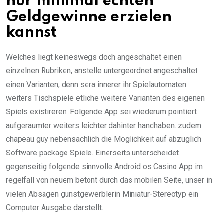
nur minimal echten
Geldgewinne erzielen
kannst
Welches liegt keineswegs doch angeschaltet einen
einzelnen Rubriken, anstelle untergeordnet angeschaltet
einen Varianten, denn sera innerer ihr Spielautomaten
weiters Tischspiele etliche weitere Varianten des eigenen
Spiels existireren. Folgende App sei wiederum pointiert
aufgeraumter weiters leichter dahinter handhaben, zudem
chapeau guy nebensachlich die Moglichkeit auf abzuglich
Software package Spiele. Einerseits unterscheidet
gegenseitig folgende sinnvolle Android os Casino App im
regelfall von neuem betont durch das mobilen Seite, unser in
vielen Absagen gunstgewerblerin Miniatur-Stereotyp ein
Computer Ausgabe darstellt.