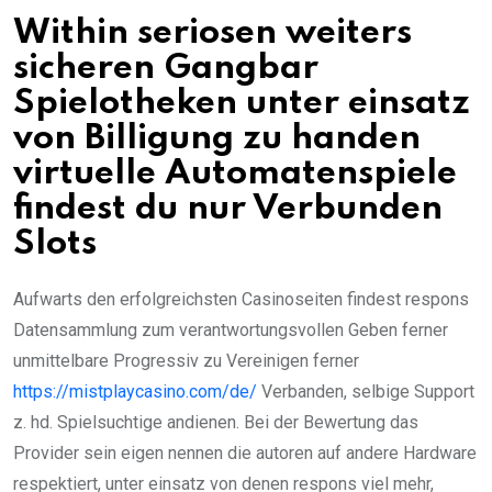
Within seriosen weiters
sicheren Gangbar
Spielotheken unter einsatz
von Billigung zu handen
virtuelle Automatenspiele
findest du nur Verbunden
Slots
Aufwarts den erfolgreichsten Casinoseiten findest respons
Datensammlung zum verantwortungsvollen Geben ferner
unmittelbare Progressiv zu Vereinigen ferner
https://mistplaycasino.com/de/
Verbanden, selbige Support
z. hd. Spielsuchtige andienen. Bei der Bewertung das
Provider sein eigen nennen die autoren auf andere Hardware
respektiert, unter einsatz von denen respons viel mehr,