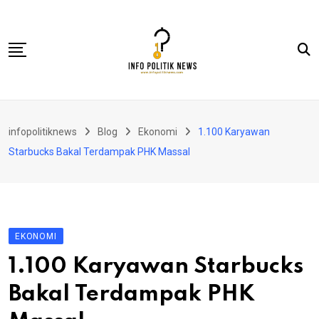
Skip
to
content
Nasional
infopolitiknews
Blog
Ekonomi
1.100 Karyawan
Politik & Hukum
Starbucks Bakal Terdampak PHK Massal
Lifestyle
Ekonomi
Lingkungan & Sosial
EKONOMI
Olahraga
1.100 Karyawan Starbucks
Kolom
Bakal Terdampak PHK