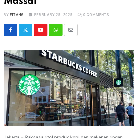
Massal
BY
FITANG
FEBRUARY 25, 2025
0
COMMENTS
Youtube
Whatsapp
Share
via
Email
Jakarta – Raksasa ritel produk kopi dan makanan ringan