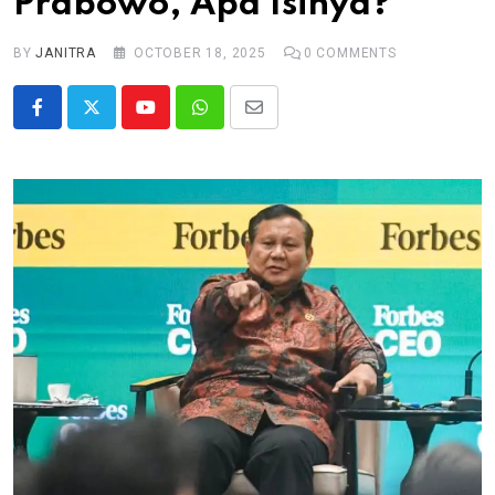
Prabowo, Apa Isinya?
BY
JANITRA
OCTOBER 18, 2025
0
COMMENTS
Youtube
Whatsapp
Share
via
Email