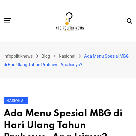
Skip
to
content
Nasional
infopolitiknews
Blog
Nasional
Ada Menu Spesial MBG
Politik & Hukum
di Hari Ulang Tahun Prabowo, Apa Isinya?
Lifestyle
Ekonomi
Lingkungan & Sosial
NASIONAL
Olahraga
Ada Menu Spesial MBG di
Kolom
Hari Ulang Tahun