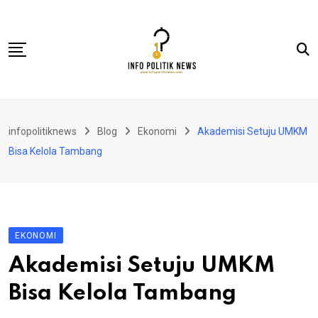
Skip
to
content
Nasional
infopolitiknews
Blog
Ekonomi
Akademisi Setuju UMKM
Politik & Hukum
Bisa Kelola Tambang
Lifestyle
Ekonomi
Lingkungan & Sosial
EKONOMI
Olahraga
Akademisi Setuju UMKM
Kolom
Bisa Kelola Tambang