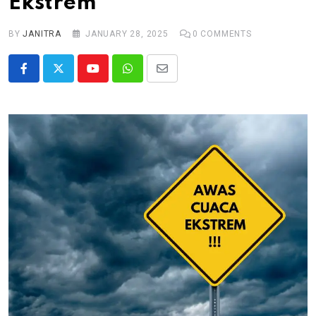
Ekstrem
BY
JANITRA
JANUARY 28, 2025
0
COMMENTS
Youtube
Whatsapp
Share
via
Email