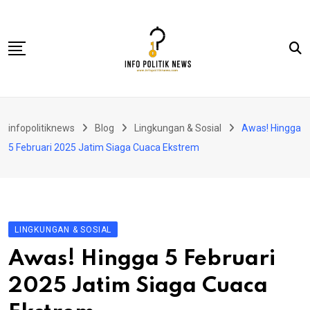
Skip
to
content
Nasional
infopolitiknews
Blog
Lingkungan & Sosial
Awas! Hingga
Politik & Hukum
5 Februari 2025 Jatim Siaga Cuaca Ekstrem
Lifestyle
Ekonomi
Lingkungan & Sosial
LINGKUNGAN & SOSIAL
Olahraga
Awas! Hingga 5 Februari
Kolom
2025 Jatim Siaga Cuaca