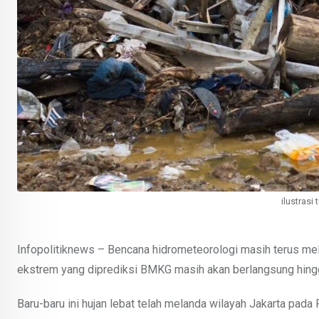
ilustras
Infopolitiknews – Bencana hidrometeorologi masih terus mel
ekstrem yang diprediksi BMKG masih akan berlangsung hing
Baru-baru ini hujan lebat telah melanda wilayah Jakarta pada