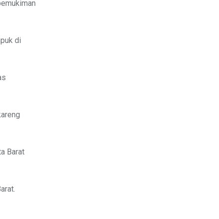
 pemukiman
puk di
as
kareng
a Barat
arat.