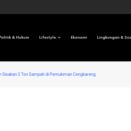
Revolves No deposit 2026
Politik & Hukum
Lifestyle
Ekonomi
Lingkungan & Sos
em Sisakan 2 Ton Sampah di Pemukiman Cengkareng