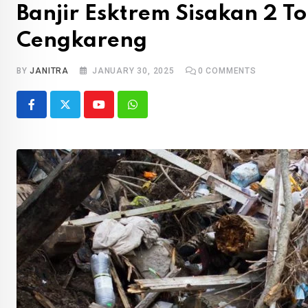
Banjir Esktrem Sisakan 2 
Cengkareng
BY
JANITRA
JANUARY 30, 2025
0
COMMENTS
Youtube
Whatsapp