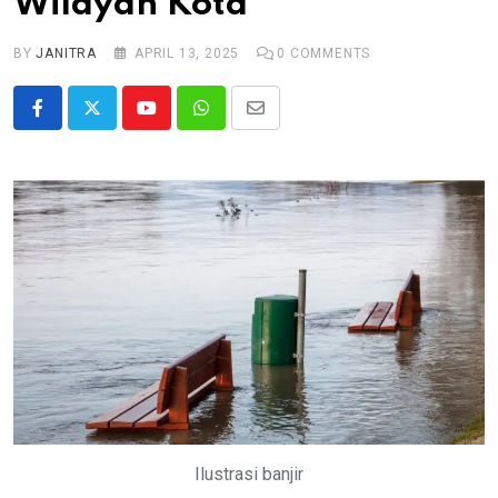
Wilayah Kota
BY
JANITRA
APRIL 13, 2025
0
COMMENTS
Youtube
Whatsapp
Share
via
Email
Ilustrasi banjir