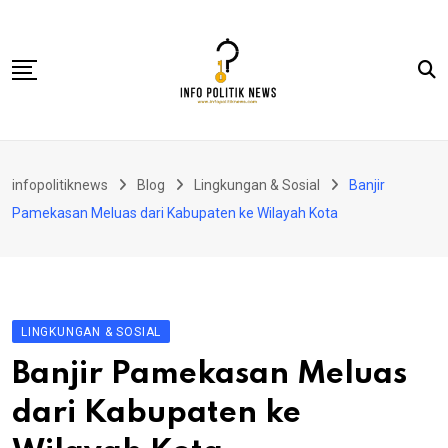
Skip
to
content
Nasional
infopolitiknews
Blog
Lingkungan & Sosial
Banjir
Politik & Hukum
Pamekasan Meluas dari Kabupaten ke Wilayah Kota
Lifestyle
Ekonomi
Lingkungan & Sosial
LINGKUNGAN & SOSIAL
Olahraga
Banjir Pamekasan Meluas
Kolom
dari Kabupaten ke