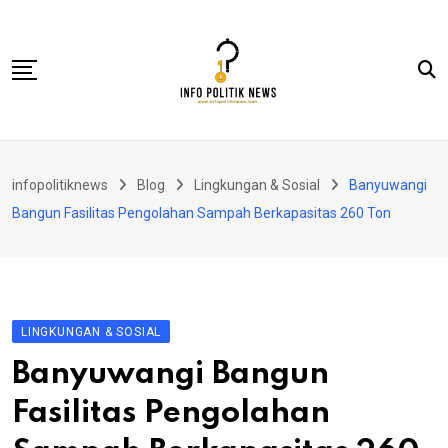
Skip
to
content
Nasional
infopolitiknews
Blog
Lingkungan & Sosial
Banyuwangi
Politik & Hukum
Bangun Fasilitas Pengolahan Sampah Berkapasitas 260 Ton
Lifestyle
Ekonomi
Lingkungan & Sosial
LINGKUNGAN & SOSIAL
Olahraga
Banyuwangi Bangun
Kolom
Fasilitas Pengolahan