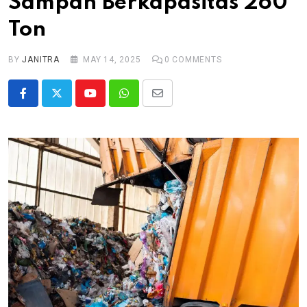
Sampah Berkapasitas 260
Ton
BY
JANITRA
MAY 14, 2025
0
COMMENTS
Youtube
Whatsapp
Share
via
Email