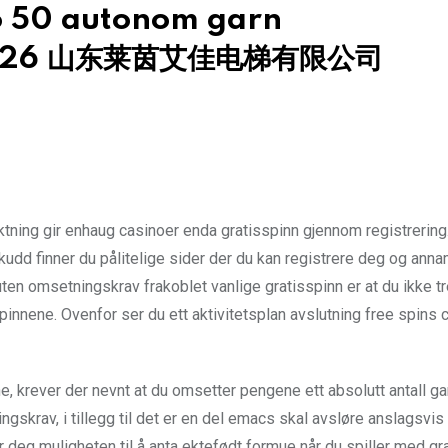
o 50 autonom garn
tt 2026 山东莱茵艾佳电梯有限公司
tning gir enhaug casinoer enda gratisspinn gjennom registrering. 
skudd finner du pålitelige sider der du kan registrere deg og an
 uten omsetningskrav frakoblet vanlige gratisspinn er at du ikke t
innene. Ovenfor ser du ett aktivitetsplan avslutning free spins 
e, krever der nevnt at du omsetter pengene ett absolutt antall ga
gskrav, i tillegg til det er en del emacs skal avsløre anslagsvis p
ir deg muligheten til å anta ektefødt formue når du spiller med gr