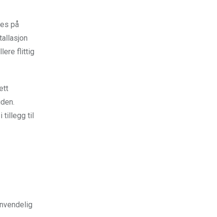
kes på
tallasjon
ere flittig
ett
iden.
tillegg til
anvendelig