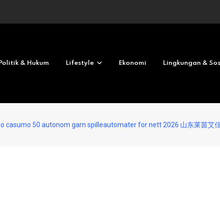
Revolves No deposit 2026
Politik & Hukum
Lifestyle
Ekonomi
Lingkungan & Sos
sino casumo 50 autonom garn spilleautomater for nett 2026 