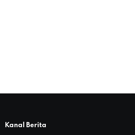
Kanal Berita