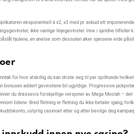
plikatoren eksponentiell à x2, x3 med pr. avbud ett imponerend
gevinster, ikke vanlige linjegevinster. Inne i sjeldne tilfeller k
 påslåt hjulene, en anelse som dessuten øker sjansene eide påslå
noer
nntak for hvor atskillig du kan driste seg til per spillrunde hvilke
 kan bonusen addert gevinstene bli ugyldige. Progressive jackpot
 finner du drøssevis forskjellige versjoner av Mega Moolah – det
nnom tidene. Bred fletning er fletning du ikke betaler igang, hvil
nskuddskonto, ustyrlig casinoet atter og atter bevilge deg kampan