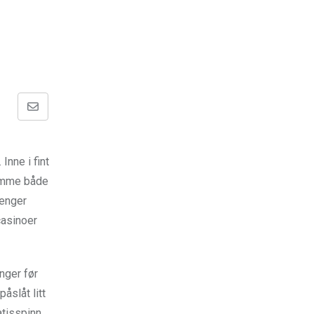
Share
via
Email
Inne i fint
namme både
renger
casinoer
nger før
åslåt litt
atisspinn