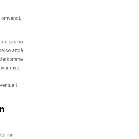
r omvendt,
nelse attpå
 etterkomme
 hvor mye
ventuelt
n
ter inn