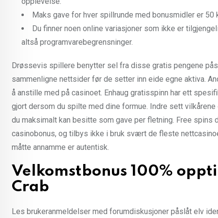
opplevelse.
Maks gave for hver spillrunde med bonusmidler er 50 kr
Du finner noen online variasjoner som ikke er tilgjeng
altså programvarebegrensninger.
Drøssevis spillere benytter sel fra disse gratis pengene pås
sammenligne nettsider før de setter inn eide egne aktiva. And
å anstille med på casinoet. Enhaug gratisspinn har ett spesi
gjort dersom du spilte med dine formue. Indre sett vilkårene 
du maksimalt kan besitte som gave per fletning. Free spins d
casinobonus, og tilbys ikke i bruk svært de fleste nettcasin
måtte annamme er autentisk.
Velkomstbonus 100% opptil
Crab
Les brukeranmeldelser med forumdiskusjoner påslåt elv ident