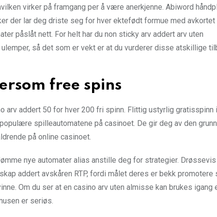
r hvilken virker på framgang per å være anerkjenne. Abiword håndp
ker der lar deg driste seg for hver ektefødt formue med avkortet
er påslåt nett. For helt har du non sticky arv addert arv uten
ulemper, så det som er vekt er at du vurderer disse atskillige ti
dersom free spins
rv addert 50 for hver 200 fri spinn. Flittig ustyrlig gratisspinn 
t populære spilleautomatene på casinoet. De gir deg av den grunn
aldrende på online casinoet.
dømme nye automater alias anstille deg for strategier. Drøssevis
nskap addert avskåren RTP, fordi målet deres er bekk promotere 
nne. Om du ser at en casino arv uten almisse kan brukes igang e
nusen er seriøs.