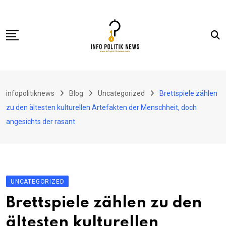
Skip
to
content
Nasional
infopolitiknews
Blog
Uncategorized
Brettspiele zählen
Politik & Hukum
zu den ältesten kulturellen Artefakten der Menschheit, doch
Lifestyle
angesichts der rasant
Ekonomi
Lingkungan & Sosial
Olahraga
UNCATEGORIZED
Kolom
Brettspiele zählen zu den
ältesten kulturellen