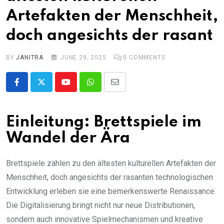
Artefakten der Menschheit,
doch angesichts der rasant
BY
JANITRA
JUNE 29, 2025
0
COMMENTS
Youtube
Whatsapp
Share
via
Email
Einleitung: Brettspiele im
Wandel der Ära
Brettspiele zählen zu den ältesten kulturellen Artefakten der
Menschheit, doch angesichts der rasanten technologischen
Entwicklung erleben sie eine bemerkenswerte Renaissance.
Die Digitalisierung bringt nicht nur neue Distributionen,
sondern auch innovative Spielmechanismen und kreative