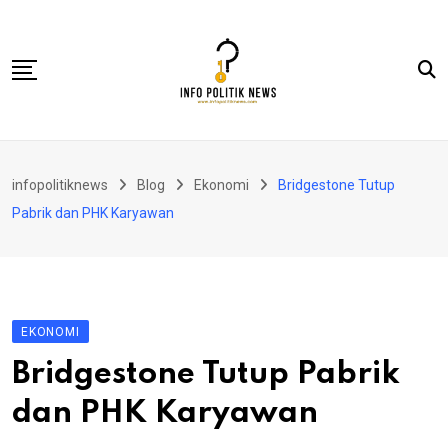
Skip
to
content
Nasional
infopolitiknews
Blog
Ekonomi
Bridgestone Tutup
Politik & Hukum
Pabrik dan PHK Karyawan
Lifestyle
Ekonomi
Lingkungan & Sosial
EKONOMI
Olahraga
Bridgestone Tutup Pabrik
Kolom
dan PHK Karyawan