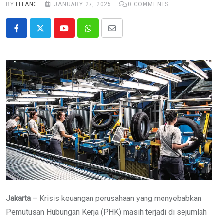
BY
FITANG
JANUARY 27, 2025
0
COMMENTS
Youtube
Whatsapp
Share
via
Email
Jakarta
– Krisis keuangan perusahaan yang menyebabkan
Pemutusan Hubungan Kerja (PHK) masih terjadi di sejumlah