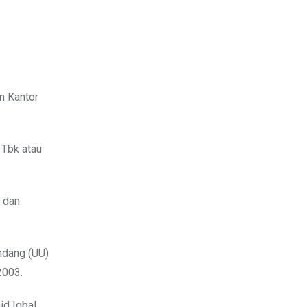
n Kantor
 Tbk atau
a dan
Undang (UU)
2003.
d Iqbal.