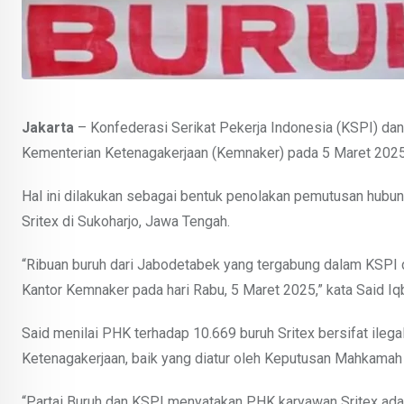
Jakarta
– Konfederasi Serikat Pekerja Indonesia (KSPI) dan 
Kementerian Ketenagakerjaan (Kemnaker) pada 5 Maret 2025
Hal ini dilakukan sebagai bentuk penolakan pemutusan hubung
Sritex di Sukoharjo, Jawa Tengah.
“Ribuan buruh dari Jabodetabek yang tergabung dalam KSPI d
Kantor Kemnaker pada hari Rabu, 5 Maret 2025,” kata Said I
Said menilai PHK terhadap 10.669 buruh Sritex bersifat ileg
Ketenagakerjaan, baik yang diatur oleh Keputusan Mahkama
“Partai Buruh dan KSPI menyatakan PHK karyawan Sritex adala