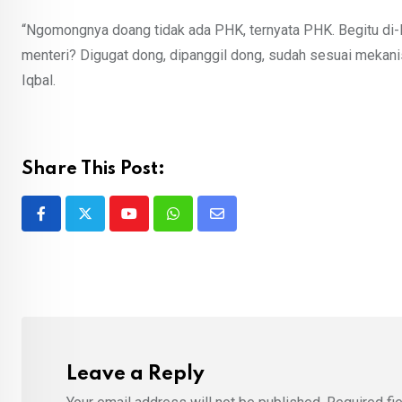
“Ngomongnya doang tidak ada PHK, ternyata PHK. Begitu di-
menteri? Digugat dong, dipanggil dong, sudah sesuai mekan
Iqbal.
Share This Post:
Youtube
Whatsapp
Share
via
Email
Leave a Reply