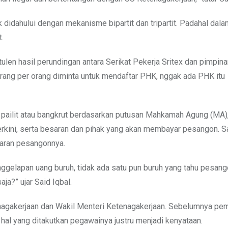
ak didahului dengan mekanisme bipartit dan tripartit. Padahal dal
.
notulen hasil perundingan antara Serikat Pekerja Sritex dan pimpin
orang per orang diminta untuk mendaftar PHK, nggak ada PHK itu
 pailit atau bangkrut berdasarkan putusan Mahkamah Agung (MA)
terkini, serta besaran dan pihak yang akan membayar pesangon. Sa
saran pesangonnya.
nggelapan uang buruh, tidak ada satu pun buruh yang tahu pesang
ja?” ujar Said Iqbal.
nagakerjaan dan Wakil Menteri Ketenagakerjaan. Sebelumnya pem
hal yang ditakutkan pegawainya justru menjadi kenyataan.