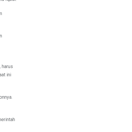
am
an
, harus
at ini
onnya.
erintah