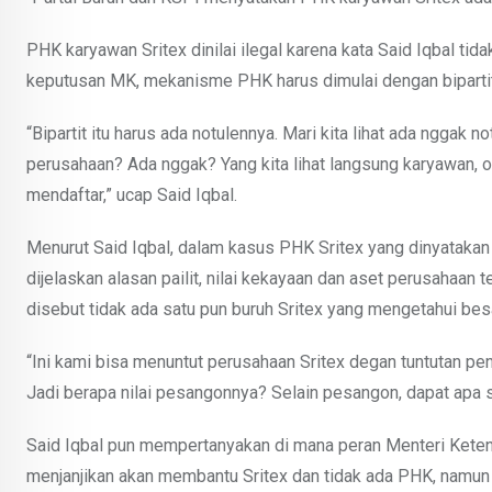
PHK karyawan Sritex dinilai ilegal karena kata Said Iqbal tid
keputusan MK, mekanisme PHK harus dimulai dengan bipartit
“Bipartit itu harus ada notulennya. Mari kita lihat ada nggak 
perusahaan? Ada nggak? Yang kita lihat langsung karyawan, 
mendaftar,” ucap Said Iqbal.
Menurut Said Iqbal, dalam kasus PHK Sritex yang dinyatakan
dijelaskan alasan pailit, nilai kekayaan dan aset perusahaan 
disebut tidak ada satu pun buruh Sritex yang mengetahui be
“Ini kami bisa menuntut perusahaan Sritex degan tuntutan pe
Jadi berapa nilai pesangonnya? Selain pesangon, dapat apa sa
Said Iqbal pun mempertanyakan di mana peran Menteri Kete
menjanjikan akan membantu Sritex dan tidak ada PHK, namun 