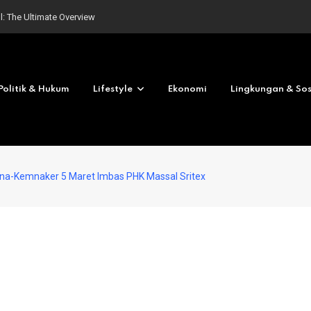
l: The Ultimate Overview
Politik & Hukum
Lifestyle
Ekonomi
Lingkungan & Sos
ana-Kemnaker 5 Maret Imbas PHK Massal Sritex