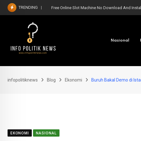
Skip
TRENDING
Free Online Slot Machine No Download And Instal
to
content
Nasional
infopolitiknews
Blog
Ekonomi
Buruh Bakal Demo di Ist
EKONOMI
NASIONAL