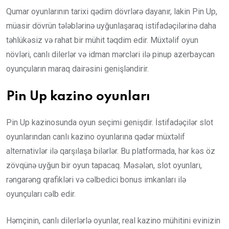
Qumar oyunlarının tarixi qədim dövrlərə dayanır, lakin Pin Up,
müasir dövrün tələblərinə uyğunlaşaraq istifadəçilərinə daha
təhlükəsiz və rahat bir mühit təqdim edir. Müxtəlif oyun
növləri, canlı dilerlər və idman mərcləri ilə pinup azerbaycan
oyunçuların maraq dairəsini genişləndirir.
Pin Up kazino oyunları
Pin Up kazinosunda oyun seçimi genişdir. İstifadəçilər slot
oyunlarından canlı kazino oyunlarına qədər müxtəlif
alternativlər ilə qarşılaşa bilərlər. Bu platformada, hər kəs öz
zövqünə uyğun bir oyun tapacaq. Məsələn, slot oyunları,
rəngarəng qrafikləri və cəlbedici bonus imkanları ilə
oyunçuları cəlb edir.
Həmçinin, canlı dilerlərlə oyunlar, real kazino mühitini evinizin