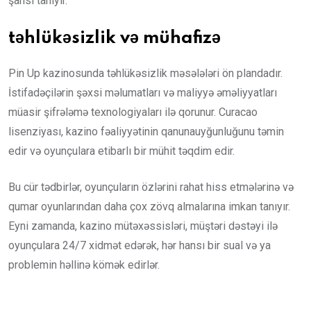
şansı tanıyır.
təhlükəsizlik və mühafizə
Pin Up kazinosunda təhlükəsizlik məsələləri ön plandadır.
İstifadəçilərin şəxsi məlumatları və maliyyə əməliyyatları
müasir şifrələmə texnologiyaları ilə qorunur. Curacao
lisenziyası, kazino fəaliyyətinin qanunauyğunluğunu təmin
edir və oyunçulara etibarlı bir mühit təqdim edir.
Bu cür tədbirlər, oyunçuların özlərini rahat hiss etmələrinə və
qumar oyunlarından daha çox zövq almalarına imkan tanıyır.
Eyni zamanda, kazino mütəxəssisləri, müştəri dəstəyi ilə
oyunçulara 24/7 xidmət edərək, hər hansı bir sual və ya
problemin həllinə kömək edirlər.