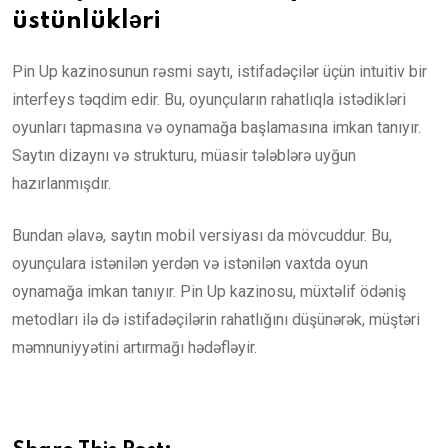
üstünlükləri
Pin Up kazinosunun rəsmi saytı, istifadəçilər üçün intuitiv bir
interfeys təqdim edir. Bu, oyunçuların rahatlıqla istədikləri
oyunları tapmasına və oynamağa başlamasına imkan tanıyır.
Saytın dizaynı və strukturu, müasir tələblərə uyğun
hazırlanmışdır.
Bundan əlavə, saytın mobil versiyası da mövcuddur. Bu,
oyunçulara istənilən yerdən və istənilən vaxtda oyun
oynamağa imkan tanıyır. Pin Up kazinosu, müxtəlif ödəniş
metodları ilə də istifadəçilərin rahatlığını düşünərək, müştəri
məmnuniyyətini artırmağı hədəfləyir.