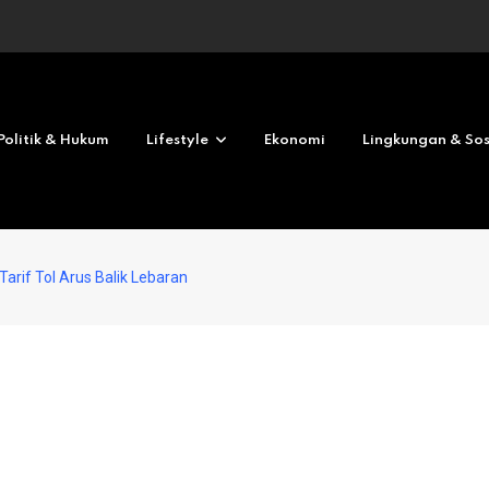
Revolves No deposit 2026
Politik & Hukum
Lifestyle
Ekonomi
Lingkungan & Sos
 Tarif Tol Arus Balik Lebaran