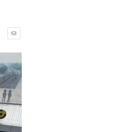
Share
via
Email