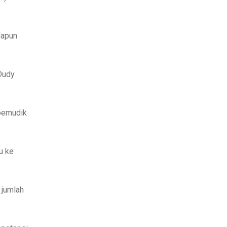
dapun
 Dudy
 pemudik
u ke
 jumlah