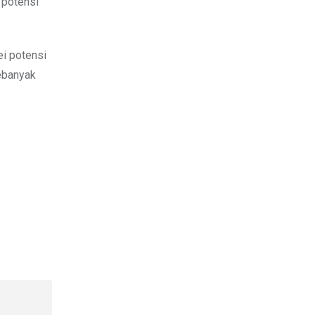
 potensi
ei potensi
sebanyak