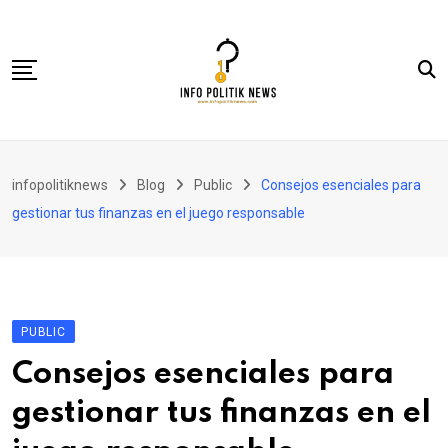
Skip
to
content
Nasional
infopolitiknews
Blog
Public
Consejos esenciales para
Politik & Hukum
gestionar tus finanzas en el juego responsable
Lifestyle
Ekonomi
Lingkungan & Sosial
PUBLIC
Olahraga
Consejos esenciales para
Kolom
gestionar tus finanzas en el