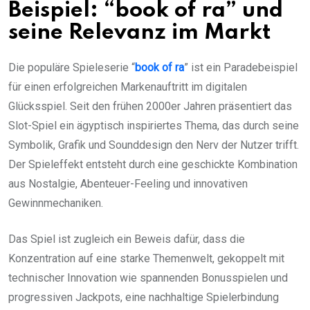
Beispiel: “book of ra” und
seine Relevanz im Markt
Die populäre Spieleserie “
book of ra
” ist ein Paradebeispiel
für einen erfolgreichen Markenauftritt im digitalen
Glücksspiel. Seit den frühen 2000er Jahren präsentiert das
Slot-Spiel ein ägyptisch inspiriertes Thema, das durch seine
Symbolik, Grafik und Sounddesign den Nerv der Nutzer trifft.
Der Spieleffekt entsteht durch eine geschickte Kombination
aus Nostalgie, Abenteuer-Feeling und innovativen
Gewinnmechaniken.
Das Spiel ist zugleich ein Beweis dafür, dass die
Konzentration auf eine starke Themenwelt, gekoppelt mit
technischer Innovation wie spannenden Bonusspielen und
progressiven Jackpots, eine nachhaltige Spielerbindung