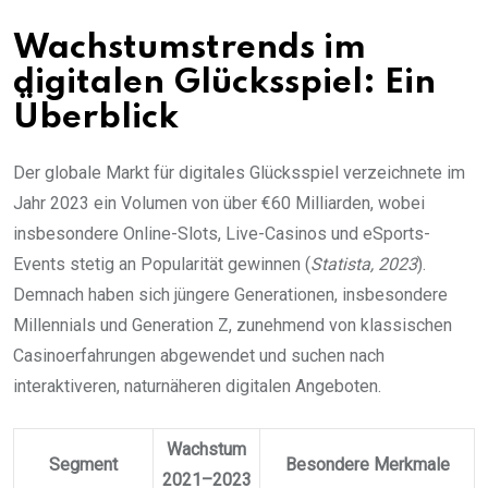
Wachstumstrends im
digitalen Glücksspiel: Ein
Überblick
Der globale Markt für digitales Glücksspiel verzeichnete im
Jahr 2023 ein Volumen von über
€60 Milliarden
, wobei
insbesondere Online-Slots, Live-Casinos und eSports-
Events stetig an Popularität gewinnen (
Statista, 2023
).
Demnach haben sich jüngere Generationen, insbesondere
Millennials und Generation Z, zunehmend von klassischen
Casinoerfahrungen abgewendet und suchen nach
interaktiveren, naturnäheren digitalen Angeboten.
Wachstum
Segment
Besondere Merkmale
2021–2023