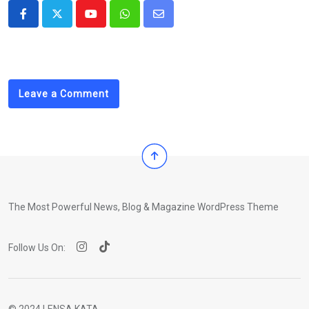
Youtube
Whatsapp
Share
via
Email
Leave a Comment
The Most Powerful News, Blog & Magazine WordPress Theme
Follow Us On: