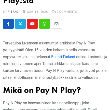
Play:stä
BY
FITANG
MAY 15, 2026
0
COMMENTS
Youtube
Whatsapp
Share
via
Email
Tervetuloa lukemaan asiantuntija-artikkelia Pay N Play -
pelityypistä! Olen 15 vuoden kokemuksella varustettu
copywriter, joka on pelannut
Buusti Finland
online-kasinoita ja
rulettia jo vuosien ajan. Tässä artikkelissa jaan kanssasi
kaiken tarvittavan tiedon Pay N Play -pelistä, jotta voit pelata
sitä mahdollisimman
menestyksekkäästi ja turvallisesti.
Mikä on Pay N Play?
Pay N Play on innovatiivinen kasinopelityyppi, joka
mahdollistaa pelaamisen ilman rekisteröitymistä. Tämä