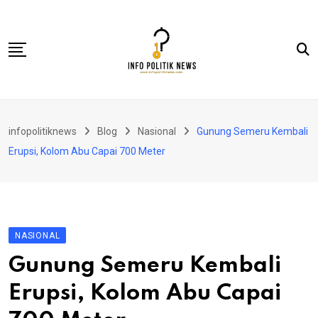
Skip
to
content
Nasional
infopolitiknews
Blog
Nasional
Gunung Semeru Kembali
Politik & Hukum
Erupsi, Kolom Abu Capai 700 Meter
Lifestyle
Ekonomi
Lingkungan & Sosial
NASIONAL
Olahraga
Gunung Semeru Kembali
Kolom
Erupsi, Kolom Abu Capai