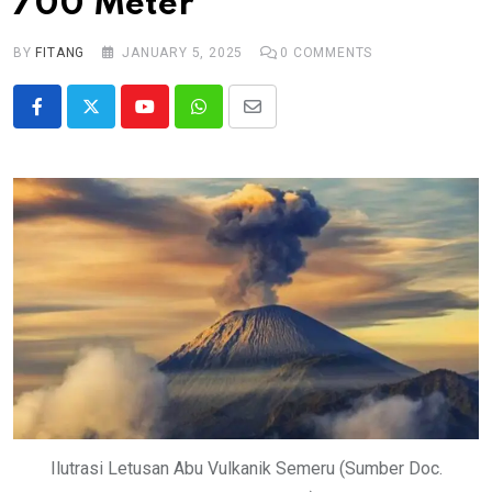
700 Meter
BY
FITANG
JANUARY 5, 2025
0
COMMENTS
Youtube
Whatsapp
Share
via
Email
Ilutrasi Letusan Abu Vulkanik Semeru (Sumber Doc.